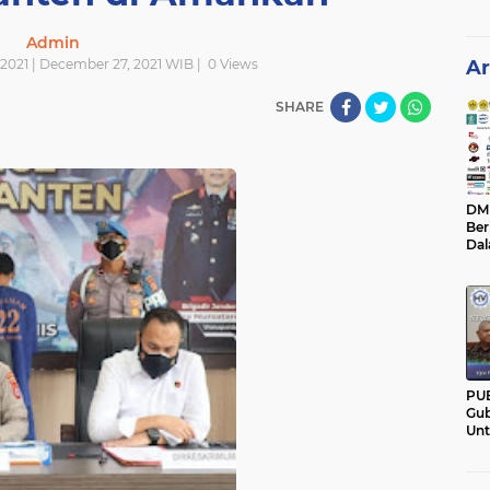
Admin
021 | December 27, 2021 WIB |
0
Views
Ar
SHARE
DM C
Ber
Da
Mem
Pan
PU
Gub
Un
Ban
Hal