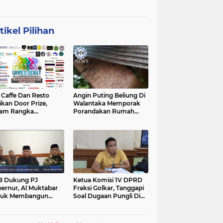
tikel Pilihan
affe Dan Resto
Angin Puting Beliung Di
ikan Door Prize,
Walantaka Memporak
lam Rangka
Porandakan Rumah
peringati Hari Lahir
Warga, Perlu Tindakan
casila
Penanganan Cepat
B Dukung PJ
Ketua Komisi 1V DPRD
ernur, Al Muktabar
Fraksi Golkar, Tanggapi
tuk Membangun
Soal Dugaan Pungli Di
ten, Dalam Kefitrian
Kawasan Wisata
al Bihalal
Tanjunglesung