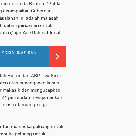
skrimum Polda Banten, “Polda
g disampaikan Gubernur
salahan ini adalah malasah
h dalam pencarian untuk
nten,”ujar Ade Rahmat Idnal.
SOSIALISASIKAN
ah Busro dari ABP Law Firm
nten atas penanganan kasus
terimakasih dan mengucapkan
ri 24 jam sudah mengamankan
n masuk keruang kerja
nten membuka peluang untuk
embuka peluang untuk