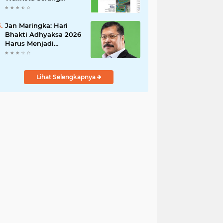
Untuk Menghentikan
Sementara Revitalisasi
Alun-Alun
Jan Maringka: Hari
Bhakti Adhyaksa 2026
Harus Menjadi
Momentum Reformasi
di Tubuh Kejaksaan
Lihat Selengkapnya