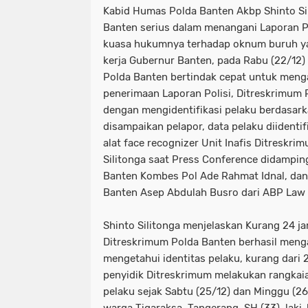
Kabid Humas Polda Banten Akbp Shinto S
Banten serius dalam menangani Laporan Po
kuasa hukumnya terhadap oknum buruh y
kerja Gubernur Banten, pada Rabu (22/12) 
Polda Banten bertindak cepat untuk men
penerimaan Laporan Polisi, Ditreskrimum 
dengan mengidentifikasi pelaku berdasar
disampaikan pelapor, data pelaku diident
alat face recognizer Unit Inafis Ditreskri
Silitonga saat Press Conference didampin
Banten Kombes Pol Ade Rahmat Idnal, da
Banten Asep Abdulah Busro dari ABP Law F
Shinto Silitonga menjelaskan Kurang 24 j
Ditreskrimum Polda Banten berhasil meng
mengetahui identitas pelaku, kurang dari 
penyidik Ditreskrimum melakukan rangkai
pelaku sejak Sabtu (25/12) dan Minggu (26/1