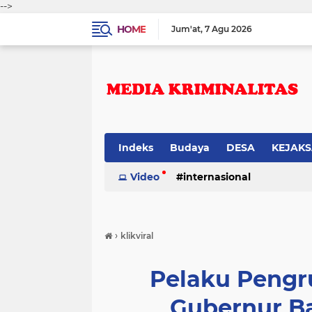
-->
HOME
Jum'at
7 Agu 2026
Indeks
Budaya
DESA
KEJAK
Video
internasional
›
klikviral
Pelaku Pengr
Gubernur B