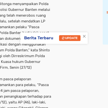
ilitonga menyampaikan Polda
lisi Gubernur Banten melalui
ang telah menerobos ruang
lalu, setelah mendatkan LP
gamankan pelaku “Pasca
Polda Banten bertindak cepat
×
Berita Terbaru
UPDATE
kan dokumentasi yang
ifikasi dengan menggunakan
mum Polda Banten,” kata Shinto
gi oleh Dirreskrimum Polda
n Kuasa hukum Gubernur
irm, Senin (27/12)
am pasca pelaporan
amankan para pelaku, “Pasca
24 jam pasca pelaporan,
an penangkapan terhadap para
2), yaitu AP (46), laki-laki,