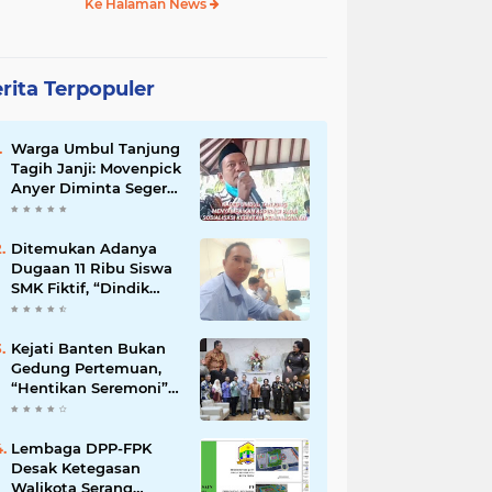
Ke Halaman News
rita Terpopuler
Warga Umbul Tanjung
Tagih Janji: Movenpick
Anyer Diminta Segera
Buka Akses Jalan Ke
Pantai
Ditemukan Adanya
Dugaan 11 Ribu Siswa
SMK Fiktif, “Dindik
Banten Bungkam
Seribu Bahasa”
Kejati Banten Bukan
Gedung Pertemuan,
“Hentikan Seremoni”
Fokus Tuntaskan
Korupsi!
Lembaga DPP-FPK
Desak Ketegasan
Walikota Serang