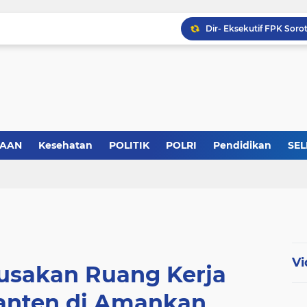
KABB Siap Geruduk Kom
SAAN
Kesehatan
POLITIK
POLRI
Pendidikan
SEL
Vi
usakan Ruang Kerja
anten di Amankan