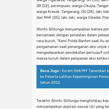
warga Tigaraksa, Tangerang, SH (33), laki-l
SR (22), perempuan, warga Cikupa, Tange
warga Kresek, Tangerang, OS (28), laki-lak
dan MHF (25), laki-laki, warga Cikedal, Pan
Shinto Silitonga menyampaikan bahwa pe
bersamaan dengan peralatan dalam pelaya
rasa buruh, “Kami Polda Banten saat itu 
pengamanan saat penanganan aksi unjuk 
mengedepankan pendekatan persuasif unt
massa buruh dalam pelayanan aksi ketika it
Baca Juga :
Korem 064/MY Tanamkan 
ke Peserta Latihan Kepemimpinan Pemud
tahun 2022
Terakhir Shinto Silitonga menghimbau ke
menyampaikan aspirasi sesuai UU yang be