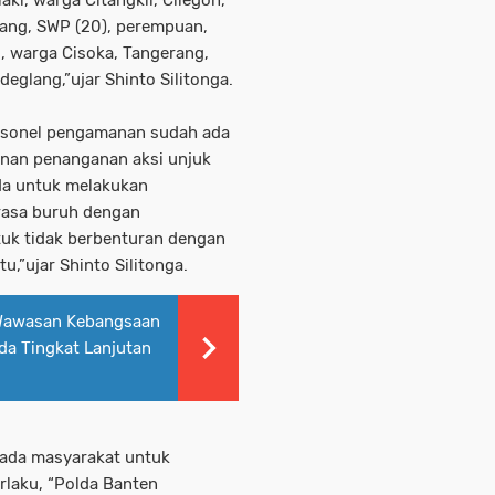
aki, warga Citangkil, Cilegon,
rang, SWP (20), perempuan,
i, warga Cisoka, Tangerang,
deglang,”ujar Shinto Silitonga.
rsonel pengamanan sudah ada
nan penanganan aksi unjuk
ada untuk melakukan
rasa buruh dengan
uk tidak berbenturan dengan
u,”ujar Shinto Silitonga.
Wawasan Kebangsaan
a Tingkat Lanjutan
pada masyarakat untuk
rlaku, “Polda Banten