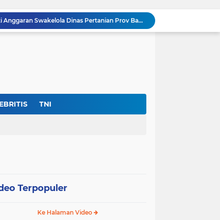
Dir- Eksekutif FPK Soroti Anggaran Swakelola Dinas Pertanian Prov Banten ‘Disembunyikan’Dari SiRUP LKPP, (Cacat Transparansi)
Jan Maringka: Hari Bhakti Adhyaksa 2026 Harus Menjadi Momentum Reformasi di Tubuh Kejaksaan
Harapan Masyarakat Serang Dan Sekitarnya Pupus Untuk Memiliki Asrama Haji
nas Perlindungan Perempuan ‎
Warga Umbul Tanjung Tagih Janji: Movenpick Anyer Diminta Segera Buka Akses Jalan Ke Pantai
Ditemukan Adanya Dugaan 11 Ribu Siswa SMK Fiktif, “Dindik Banten Bungkam Seribu Bahasa”
Kejati Banten Bukan Gedung Pertemuan, “Hentikan Seremoni” Fokus Tuntaskan Korupsi!
Lembaga DPP-FPK Desak Ketegasan Walikota Serang Untuk Menghentikan Sementara Revitalisasi Alun-Alun
EBRITIS
TNI
Skandal Data "Siswa Siluman" di Banten: Anggaran Rp.17 Miliar Terancam Bocor, Sistem Dapodik Dipertanyakan.?
Di Tengah Defisit APBD Prov Banten Sedang Seret, Belanja Tenaga Ahli Tembus Rp.55,47 Miliar
deo Terpopuler
Ke Halaman Video