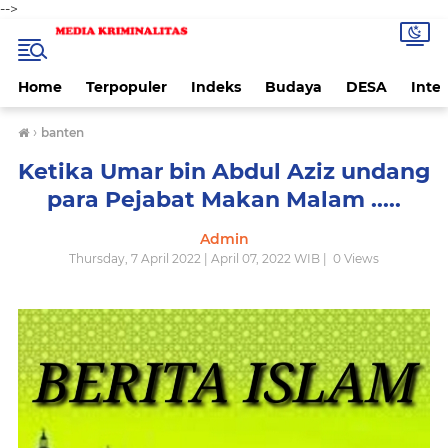
-->
Home
Terpopuler
Indeks
Budaya
DESA
Inte
›
banten
Ketika Umar bin Abdul Aziz undang
para Pejabat Makan Malam .....
Admin
Thursday, 7 April 2022 | April 07, 2022 WIB |
0
Views