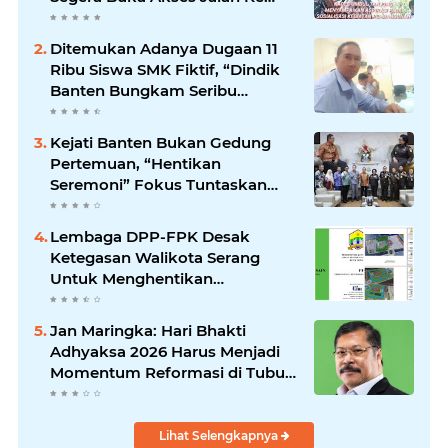
Pantai
Ditemukan Adanya Dugaan 11
Ribu Siswa SMK Fiktif, “Dindik
Banten Bungkam Seribu
Bahasa”
Kejati Banten Bukan Gedung
Pertemuan, “Hentikan
Seremoni” Fokus Tuntaskan
Korupsi!
Lembaga DPP-FPK Desak
Ketegasan Walikota Serang
Untuk Menghentikan
Sementara Revitalisasi Alun-
Alun
Jan Maringka: Hari Bhakti
Adhyaksa 2026 Harus Menjadi
Momentum Reformasi di Tubuh
Kejaksaan
Lihat Selengkapnya