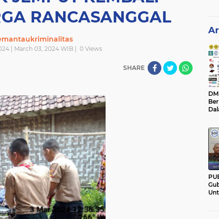
RGA RANCASANGGAL
Ar
emantaukriminalitas
024 | March 03, 2024 WIB |
0
Views
SHARE
DM C
Ber
Da
Mem
Pan
PU
Gub
Un
Ban
Hal