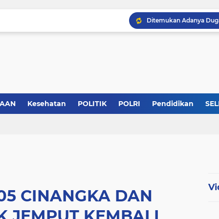
SAAN
Kesehatan
POLITIK
POLRI
Pendidikan
SEL
KABB Siap Geruduk Kom
Vi
05 CINANGKA DAN
K JEMPUT KEMBALI