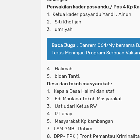
Perwakilan kader posyandu,/ Pos 4 Kp K
1. Ketua kader posyandu Yandi , Ainun
2. Siti Khotijah
3. umriyah
Baca Juga :
Danrem 064/My bersama D
Terus Meninjau Program Serbuan Vaksin
4. Halimah
5. bidan Tanti.
Desa dan tokoh masyarakat :
1. Kepala Desa Halimi dan staf
2, Edi Maulana Tokoh Masyarakat
3, Ust udari Ketua RW
4, RT abay
5, Masyarakat Kp kambangan
7. LSM GMBI Rohim
8. DPP- FPK ( Front Pemantau Kriminalita