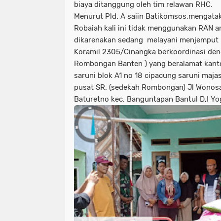
biaya ditanggung oleh tim relawan RHC.
Menurut Pld. A saiin Batikomsos,mengat
Robaiah kali ini tidak menggunakan RAN a
dikarenakan sedang melayani menjemput p
Koramil 2305/Cinangka berkoordinasi den
Rombongan Banten ) yang beralamat kant
saruni blok A1 no 18 cipacung saruni maj
pusat SR. (sedekah Rombongan) Jl Wonos
Baturetno kec. Banguntapan Bantul D,I Yo