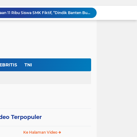
Ditemukan Adanya Dugaan 11 Ribu Siswa SMK Fiktif, “Dindik Banten Bungkam Seribu Bahasa”
Kejati Banten Bukan Gedung Pertemuan, “Hentikan Seremoni” Fokus Tuntaskan Korupsi!
Lembaga DPP-FPK Desak Ketegasan Walikota Serang Untuk Menghentikan Sementara Revitalisasi Alun-Alun
Skandal Data "Siswa Siluman" di Banten: Anggaran Rp.17 Miliar Terancam Bocor, Sistem Dapodik Dipertanyakan.?
Di Tengah Defisit APBD Prov Banten Sedang Seret, Belanja Tenaga Ahli Tembus Rp.55,47 Miliar
Dir- Eksekutif FPK Soroti Anggaran Swakelola Dinas Pertanian Prov Banten ‘Disembunyikan’Dari SiRUP LKPP, (Cacat Transparansi)
Jan Maringka: Hari Bhakti Adhyaksa 2026 Harus Menjadi Momentum Reformasi di Tubuh Kejaksaan
Harapan Masyarakat Serang Dan Sekitarnya Pupus Untuk Memiliki Asrama Haji
EBRITIS
TNI
nas Perlindungan Perempuan ‎
Warga Umbul Tanjung Tagih Janji: Movenpick Anyer Diminta Segera Buka Akses Jalan Ke Pantai
deo Terpopuler
Ke Halaman Video