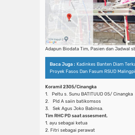
Adapun Biodata Tim, Pasien dan Jadwal sb
Baca Juga :
Kadinkes Banten Diam Terka
Proyek Fasos Dan Fasum RSUD Malingp
Koramil 2305/Cinangka
1. Peltu s. Sunu BATITUUD 05/ Cinangka
2. Pld A saiin batikomsos
3. Sek Agus Joko Babinsa.
Tim RHC PD saat assesment.
1. ayu sebagai ketua
2. Fitri sebagai perawat