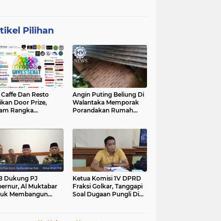
tikel Pilihan
affe Dan Resto
Angin Puting Beliung Di
ikan Door Prize,
Walantaka Memporak
lam Rangka
Porandakan Rumah
peringati Hari Lahir
Warga, Perlu Tindakan
casila
Penanganan Cepat
B Dukung PJ
Ketua Komisi 1V DPRD
ernur, Al Muktabar
Fraksi Golkar, Tanggapi
tuk Membangun
Soal Dugaan Pungli Di
ten, Dalam Kefitrian
Kawasan Wisata
al Bihalal
Tanjunglesung