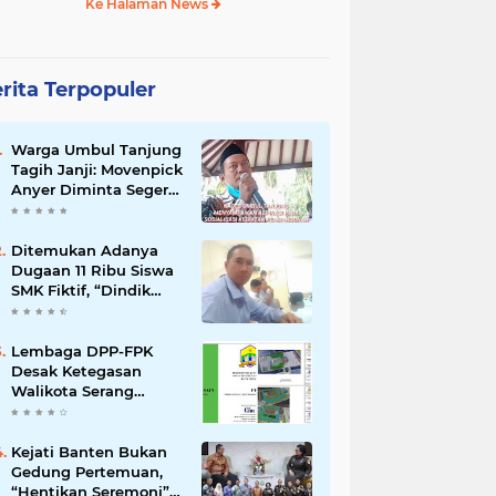
Ke Halaman News
rita Terpopuler
Warga Umbul Tanjung
Tagih Janji: Movenpick
Anyer Diminta Segera
Buka Akses Jalan Ke
Pantai
Ditemukan Adanya
Dugaan 11 Ribu Siswa
SMK Fiktif, “Dindik
Banten Bungkam
Seribu Bahasa”
Lembaga DPP-FPK
Desak Ketegasan
Walikota Serang
Untuk Menghentikan
Sementara Revitalisasi
Alun-Alun
Kejati Banten Bukan
Gedung Pertemuan,
“Hentikan Seremoni”