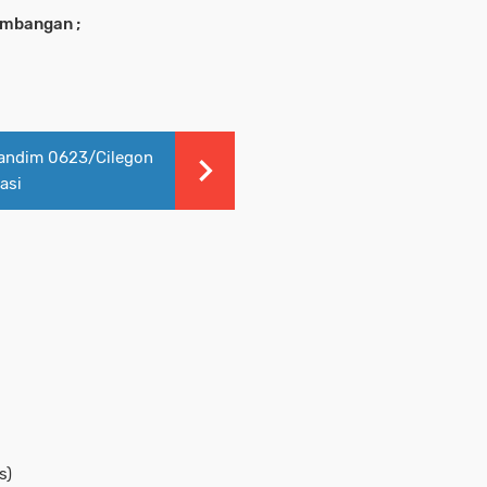
ambangan ;
andim 0623/Cilegon
asi
s)