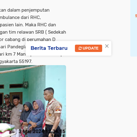
akan dalam penjemputan
mbulance dari RHC,
asien lain. Maka RHC dan
gan tim relawan SRB ( Sedekah
or cabang di perumahan D
×
asari Pandeglang Banten Kantor
Berita Terbaru
UPDATE
ari km 7 Mantup RT 12 Mantup
gyakarta 55197.