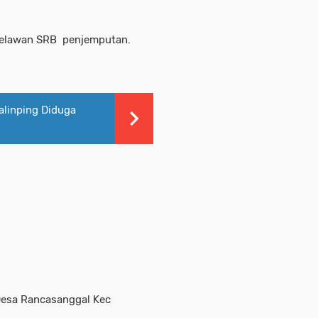
 relawan SRB penjemputan.
linping Diduga
Desa Rancasanggal Kec