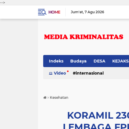
-->
HOME
Jum'at
7 Agu 2026
Indeks
Budaya
DESA
KEJAK
Video
internasional
›
Kesehatan
KORAMIL 23
LEMBAGA FP