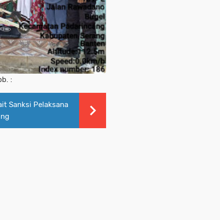
b. :
it Sanksi Pelaksana
ing