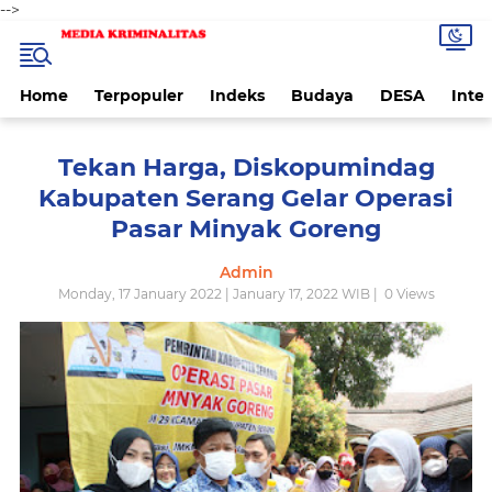
-->
Home
Terpopuler
Indeks
Budaya
DESA
Inte
Tekan Harga, Diskopumindag
Kabupaten Serang Gelar Operasi
Pasar Minyak Goreng
Admin
Monday, 17 January 2022 | January 17, 2022 WIB |
0
Views