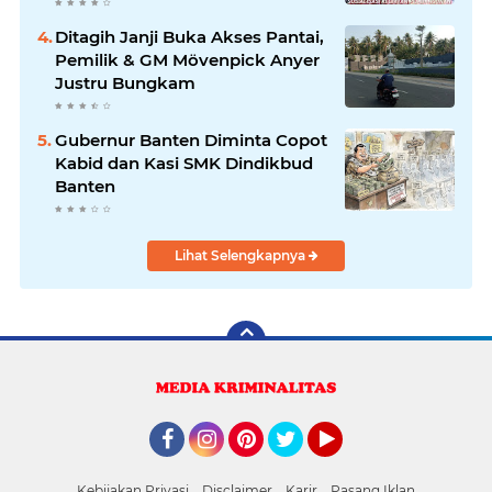
Pantai
Ditagih Janji Buka Akses Pantai,
Pemilik & GM Mövenpick Anyer
Justru Bungkam
Gubernur Banten Diminta Copot
Kabid dan Kasi SMK Dindikbud
Banten
Lihat Selengkapnya
Facebook
Instagram
Pinterest
Twitter
YouTube
Kebijakan Privasi
Disclaimer
Karir
Pasang Iklan