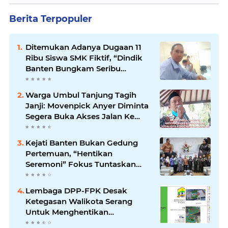
Berita Terpopuler
Ditemukan Adanya Dugaan 11
Ribu Siswa SMK Fiktif, “Dindik
Banten Bungkam Seribu
Bahasa”
Warga Umbul Tanjung Tagih
Janji: Movenpick Anyer Diminta
Segera Buka Akses Jalan Ke
Pantai
Kejati Banten Bukan Gedung
Pertemuan, “Hentikan
Seremoni” Fokus Tuntaskan
Korupsi!
Lembaga DPP-FPK Desak
Ketegasan Walikota Serang
Untuk Menghentikan
Sementara Revitalisasi Alun-