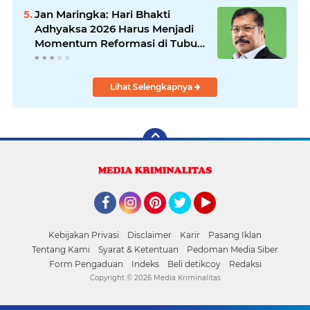
Alun
Jan Maringka: Hari Bhakti
Adhyaksa 2026 Harus Menjadi
Momentum Reformasi di Tubuh
Kejaksaan
Lihat Selengkapnya
Facebook
Instagram
Pinterest
Twitter
YouTube
Kebijakan Privasi
Disclaimer
Karir
Pasang Iklan
Tentang Kami
Syarat & Ketentuan
Pedoman Media Siber
Form Pengaduan
Indeks
Beli detikcoy
Redaksi
Copyright ©
2026 Media Kriminalitas