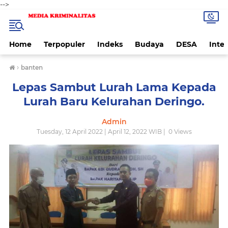
-->
Home
Terpopuler
Indeks
Budaya
DESA
Inte
›
banten
Lepas Sambut Lurah Lama Kepada
Lurah Baru Kelurahan Deringo.
Admin
Tuesday, 12 April 2022 | April 12, 2022 WIB |
0
Views