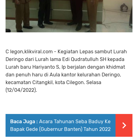
C legon,klikviral.com - Kegiatan Lepas sambut Lurah
Deringo dari Lurah lama Edi Qudratulluh SH kepada
Lurah baru Hariyanto S, Ip berjalan dengan khidmat
dan penuh haru di Aula kantor kelurahan Deringo,
kecamatan Citangkil, kota Cilegon. Selasa
(12/04/2022).
Baca Juga :
Acara Tahunan Seba Baduy Ke
Bapak Gede (Gubernur Banten) Tahun 2022