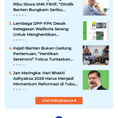
Ribu Siswa SMK Fiktif, “Dindik
Banten Bungkam Seribu
Bahasa”
Lembaga DPP-FPK Desak
Ketegasan Walikota Serang
Untuk Menghentikan
Sementara Revitalisasi Alun-
Alun
Kejati Banten Bukan Gedung
Pertemuan, “Hentikan
Seremoni” Fokus Tuntaskan
Korupsi!
Jan Maringka: Hari Bhakti
Adhyaksa 2026 Harus Menjadi
Momentum Reformasi di Tubuh
Kejaksaan
Lihat Selengkapnya