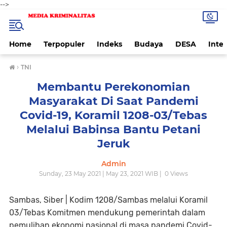
-->
Home
Terpopuler
Indeks
Budaya
DESA
Inte
›
TNI
Membantu Perekonomian
Masyarakat Di Saat Pandemi
Covid-19, Koramil 1208-03/Tebas
Melalui Babinsa Bantu Petani
Jeruk
Admin
Sunday, 23 May 2021 | May 23, 2021 WIB |
0
Views
Sambas, Siber |
Kodim 1208/Sambas melalui Koramil
03/Tebas Komitmen mendukung pemerintah dalam
pemulihan ekonomi nasional di masa pandemi Covid-