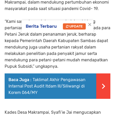
Makrampai, dalam mendukung pertumbuhan ekonomi
masyarakat pada saat situasi pandemi Covid- 19.
“Kami sangat mendukung penuh dalam bidang
×
Berita Terbaru
UPDATE
pertanian di Kabupaten Sambas terutama kepada para
Petani Jeruk dalam penanaman jeruk, berharap
kepada Pemerintah Daerah Kabupaten Sambas dapat
mendukung juga usaha pertanian rakyat dalam
melakukan penelitian pada penyakit jamur serta
mendukung para petani-petani mudah mendapatkan
Pupuk Subsidi,” ungkapnya.
Baca Juga :
Taklimat Akhir Pengawasan
Internal Post Audit Itdam III/Siliwangi di
Korem 064/MY
Kades Desa Makrampai, Syafi’ie Jai mengucapkan