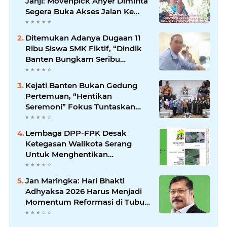
Janji: Movenpick Anyer Diminta
Segera Buka Akses Jalan Ke
Pantai
Ditemukan Adanya Dugaan 11
Ribu Siswa SMK Fiktif, “Dindik
Banten Bungkam Seribu
Bahasa”
Kejati Banten Bukan Gedung
Pertemuan, “Hentikan
Seremoni” Fokus Tuntaskan
Korupsi!
Lembaga DPP-FPK Desak
Ketegasan Walikota Serang
Untuk Menghentikan
Sementara Revitalisasi Alun-
Alun
Jan Maringka: Hari Bhakti
Adhyaksa 2026 Harus Menjadi
Momentum Reformasi di Tubuh
Kejaksaan