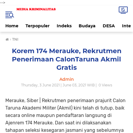
-->
Home
Terpopuler
Indeks
Budaya
DESA
Inte
›
TNI
Korem 174 Merauke, Rekrutmen
Penerimaan CalonTaruna Akmil
Gratis
Admin
Thursday, 3 June 2021 | June 03, 2021 WIB |
0
Views
Merauke, Siber |
Rekrutmen penerimaan prajurit Calon
Taruna Akademi Militer (Akmil) kini telah di tutup, baik
secara online maupun pendaftaran langsung di
Ajenrem 174 Merauke. Dan saat ini dilaksanakan
tahapan seleksi kesegaran jasmani yang sebelumnya