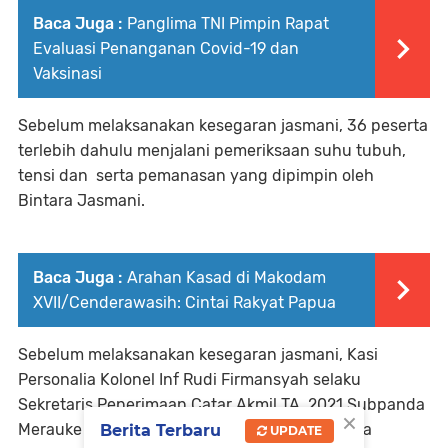
Baca Juga :
Panglima TNI Pimpin Rapat
Evaluasi Penanganan Covid-19 dan
Vaksinasi
Sebelum melaksanakan kesegaran jasmani, 36 peserta
terlebih dahulu menjalani pemeriksaan suhu tubuh,
tensi dan serta pemanasan yang dipimpin oleh
Bintara Jasmani.
Baca Juga :
Arahan Kasad di Makodam
XVII/Cenderawasih: Cintai Rakyat Papua
Sebelum melaksanakan kesegaran jasmani, Kasi
Personalia Kolonel Inf Rudi Firmansyah selaku
Sekretaris Penerimaan Catar Akmil TA. 2021 Subpanda
×
Merauke memberikan pengarahan bahwa pada
Berita Terbaru
UPDATE