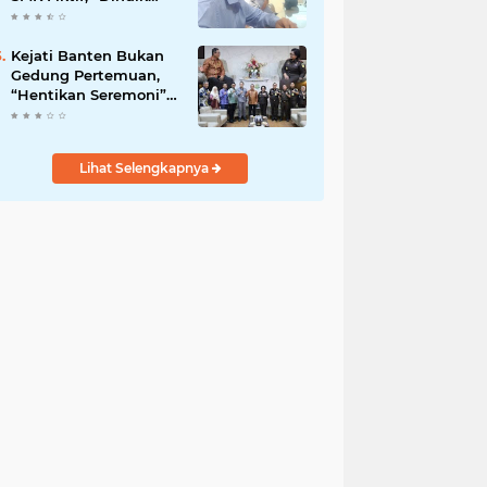
Banten Bungkam
Seribu Bahasa”
Kejati Banten Bukan
Gedung Pertemuan,
“Hentikan Seremoni”
Fokus Tuntaskan
Korupsi!
Lihat Selengkapnya