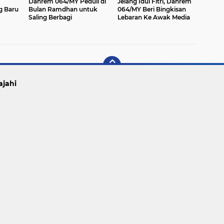
Danrem 064/MY Peduli di
Jelang Idul Fitri, Danrem
g Baru
Bulan Ramdhan untuk
064/MY Beri Bingkisan
Saling Berbagi
Lebaran Ke Awak Media
ar
ajahi