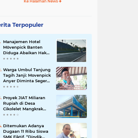
Ke Halaman News
rita Terpopuler
Manajemen Hotel
Mövenpick Banten
Diduga Abaikan Hak
Akses Warga dan
Maladministrasi
Perizinan
Warga Umbul Tanjung
Tagih Janji: Movenpick
Anyer Diminta Segera
Buka Akses Jalan Ke
Pantai
Proyek JIAT Miliaran
Rupiah di Desa
Cikolelet Mangkrak
dan Tak Berfungsi
Ditemukan Adanya
Dugaan 11 Ribu Siswa
SMK Fiktif, “Dindik