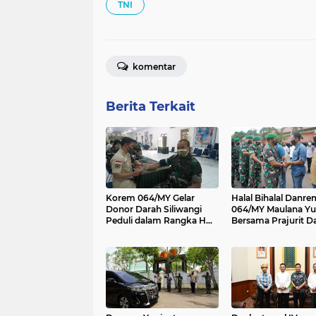
TNI
komentar
Berita Terkait
Korem 064/MY Gelar
Halal Bihalal Danre
Donor Darah Siliwangi
064/MY Maulana Yu
Peduli dalam Rangka HUT
Bersama Prajurit D
Kodam III/Siliwangi dan
PNS
HUT Korem 064/MY