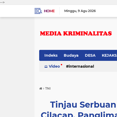
-->
HOME
Minggu
9 Agu 2026
Indeks
Budaya
DESA
KEJAK
Video
internasional
›
TNI
Tinjau Serbuan 
Cilacap, Panglim