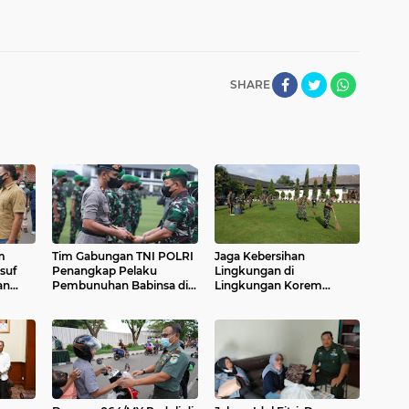
SHARE
m
Tim Gabungan TNI POLRI
Jaga Kebersihan
suf
Penangkap Pelaku
Lingkungan di
an
Pembunuhan Babinsa di
Lingkungan Korem
Papua Diberi
064/MY
Penghargaan Oleh Kasad