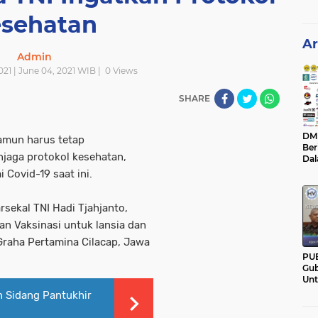
sehatan
Ar
Admin
021 | June 04, 2021 WIB |
0
Views
SHARE
DM C
namun harus tetap
Ber
jaga protokol kesehatan,
Da
Mem
 Covid-19 saat ini.
Pan
sekal TNI Hadi Tjahjanto,
an Vaksinasi untuk lansia dan
 Graha Pertamina Cilacap, Jawa
PU
Gub
Un
Ban
n Sidang Pantukhir
Hal