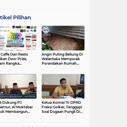
tikel Pilihan
affe Dan Resto
Angin Puting Beliung Di
ikan Door Prize,
Walantaka Memporak
lam Rangka
Porandakan Rumah
peringati Hari Lahir
Warga, Perlu Tindakan
casila
Penanganan Cepat
B Dukung PJ
Ketua Komisi 1V DPRD
ernur, Al Muktabar
Fraksi Golkar, Tanggapi
tuk Membangun
Soal Dugaan Pungli Di
ten, Dalam Kefitrian
Kawasan Wisata
al Bihalal
Tanjunglesung