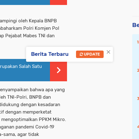
dampingi oleh Kepala BNPB
Be
Kabaharkam Polri Komjen Pol
nap Pejabat Mabes TNI dan
×
Berita Terbaru
UPDATE
erupakan Salah Satu
o menyampaikan bahwa apa yang
leh TNI-Polri, BNPB dan
us didukung dengan kesadaran
tif dengan memperketat
n mengoptimalkan PPKM Mikro.
nganan pandemi Covid-19
a-sama, agar tidak