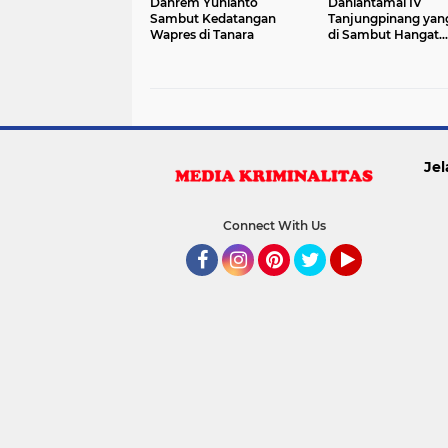
Danrem Yunianto
Danlantamal IV
Sambut Kedatangan
Tanjungpinang yan
Wapres di Tanara
di Sambut Hangat
Gubernur Kepri Ans
Ahmad
Jel
Connect With Us
Facebook
Instagram
Pinterest
Twitter
YouTube