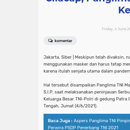
Ke
Friday, 4 June 2
komentar
Jakarta, Siber
| Meskipun telah divaksin, 
menggunakan masker dan harus tetap men
karena itulah senjata utama dalam pandemi
Hal tersebut disampaikan Panglima TNI Mar
S.I.P. saat melaksanakan peninjauan Serbu
Keluarga Besar TNI-Polri di gedung Patra
Tengah, Jumat (4/6/2021).
Baca Juga :
Aspers Panglima TNI Pimpi
Perwira PSDP Penerbang TNI 2021