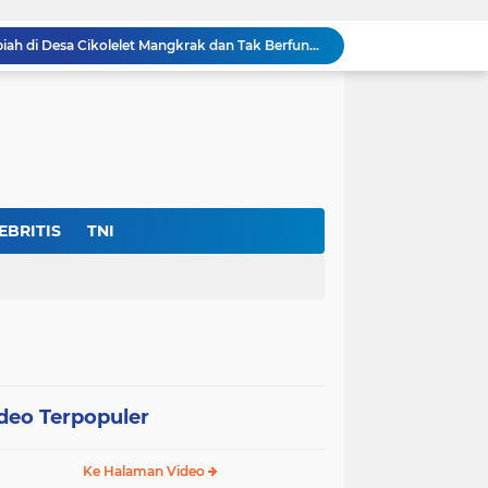
Proyek JIAT Miliaran Rupiah di Desa Cikolelet Mangkrak dan Tak Berfungsi
Pemenangan Tender Alun-Alun Kota Serang Rp.48,5 Miliar Di Duga Maladministrasi
Warga Umbul Tanjung Tagih Janji: Movenpick Anyer Diminta Segera Buka Akses Jalan Ke Pantai
Ditemukan Adanya Dugaan 11 Ribu Siswa SMK Fiktif, “Dindik Banten Bungkam Seribu Bahasa”
Kejati Banten Bukan Gedung Pertemuan, “Hentikan Seremoni” Fokus Tuntaskan Korupsi!
Lembaga DPP-FPK Desak Ketegasan Walikota Serang Untuk Menghentikan Sementara Revitalisasi Alun-Alun
Skandal Data "Siswa Siluman" di Banten: Anggaran Rp.17 Miliar Terancam Bocor, Sistem Dapodik Dipertanyakan.?
Di Tengah Defisit APBD Prov Banten Sedang Seret, Belanja Tenaga Ahli Tembus Rp.55,47 Miliar
EBRITIS
TNI
Dir- Eksekutif FPK Soroti Anggaran Swakelola Dinas Pertanian Prov Banten ‘Disembunyikan’Dari SiRUP LKPP, (Cacat Transparansi)
Manajemen Hotel Mövenpick Banten Diduga Abaikan Hak Akses Warga dan Maladministrasi Perizinan
deo Terpopuler
Ke Halaman Video