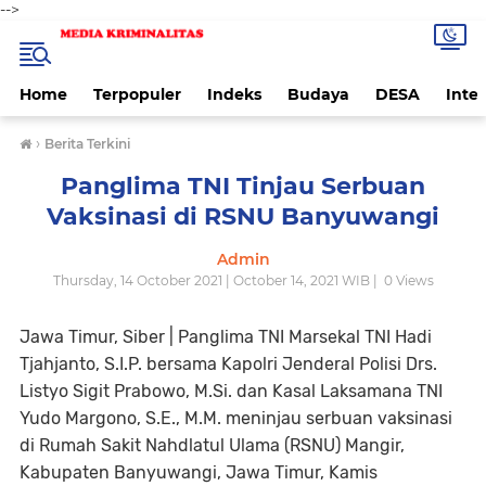
-->
Home
Terpopuler
Indeks
Budaya
DESA
Inte
›
Berita Terkini
Panglima TNI Tinjau Serbuan
Vaksinasi di RSNU Banyuwangi
Admin
Thursday, 14 October 2021 | October 14, 2021 WIB |
0
Views
Jawa Timur, Siber
| Panglima TNI Marsekal TNI Hadi
Tjahjanto, S.I.P. bersama Kapolri Jenderal Polisi Drs.
Listyo Sigit Prabowo, M.Si. dan Kasal Laksamana TNI
Yudo Margono, S.E., M.M. meninjau serbuan vaksinasi
di Rumah Sakit Nahdlatul Ulama (RSNU) Mangir,
Kabupaten Banyuwangi, Jawa Timur, Kamis