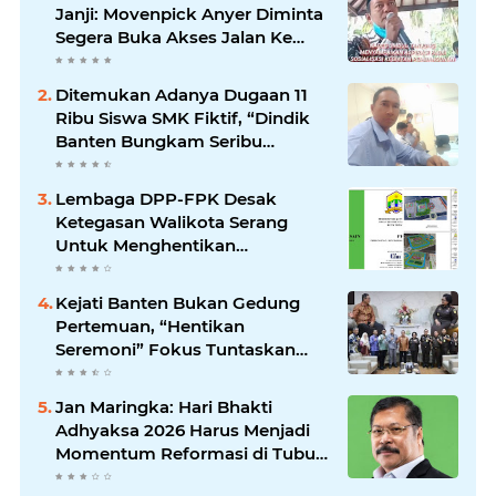
Janji: Movenpick Anyer Diminta
Segera Buka Akses Jalan Ke
Pantai
Ditemukan Adanya Dugaan 11
Ribu Siswa SMK Fiktif, “Dindik
Banten Bungkam Seribu
Bahasa”
Lembaga DPP-FPK Desak
Ketegasan Walikota Serang
Untuk Menghentikan
Sementara Revitalisasi Alun-
Alun
Kejati Banten Bukan Gedung
Pertemuan, “Hentikan
Seremoni” Fokus Tuntaskan
Korupsi!
Jan Maringka: Hari Bhakti
Adhyaksa 2026 Harus Menjadi
Momentum Reformasi di Tubuh
Kejaksaan