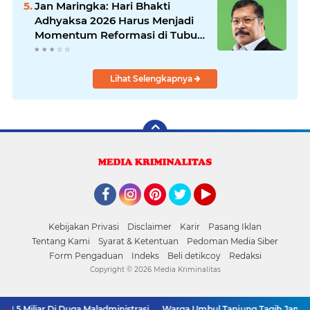
Jan Maringka: Hari Bhakti
Adhyaksa 2026 Harus Menjadi
Momentum Reformasi di Tubuh
Kejaksaan
Lihat Selengkapnya
Facebook
Instagram
Pinterest
Twitter
YouTube
Kebijakan Privasi
Disclaimer
Karir
Pasang Iklan
Tentang Kami
Syarat & Ketentuan
Pedoman Media Siber
Form Pengaduan
Indeks
Beli detikcoy
Redaksi
Copyright ©
2026 Media Kriminalitas
5 Miliar Di Duga Maladministrasi
Warga Umbul Tanjung Tagih Janji: M