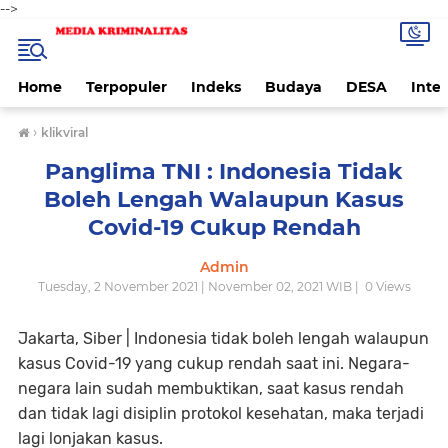
-->
Home
Terpopuler
Indeks
Budaya
DESA
Inte
›
klikviral
Panglima TNI : Indonesia Tidak
Boleh Lengah Walaupun Kasus
Covid-19 Cukup Rendah
Admin
Tuesday, 2 November 2021 | November 02, 2021 WIB |
0
Views
Jakarta, Siber
| Indonesia tidak boleh lengah walaupun
kasus Covid-19 yang cukup rendah saat ini. Negara-
negara lain sudah membuktikan, saat kasus rendah
dan tidak lagi disiplin protokol kesehatan, maka terjadi
lagi lonjakan kasus.