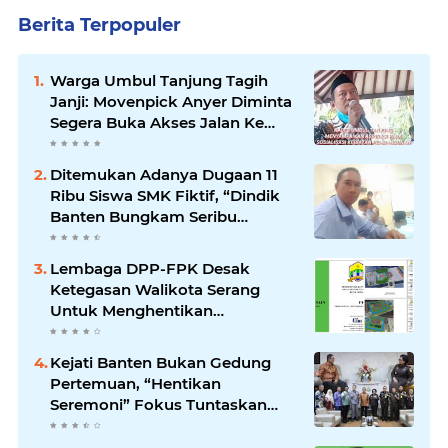
Berita Terpopuler
Warga Umbul Tanjung Tagih
Janji: Movenpick Anyer Diminta
Segera Buka Akses Jalan Ke
Pantai
Ditemukan Adanya Dugaan 11
Ribu Siswa SMK Fiktif, “Dindik
Banten Bungkam Seribu
Bahasa”
Lembaga DPP-FPK Desak
Ketegasan Walikota Serang
Untuk Menghentikan
Sementara Revitalisasi Alun-
Alun
Kejati Banten Bukan Gedung
Pertemuan, “Hentikan
Seremoni” Fokus Tuntaskan
Korupsi!