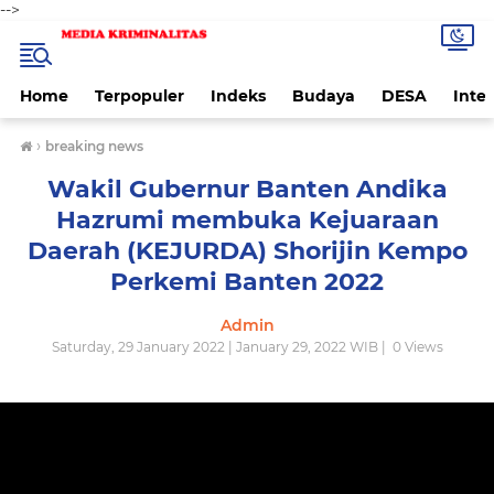
-->
Home
Terpopuler
Indeks
Budaya
DESA
Inte
›
breaking news
Wakil Gubernur Banten Andika
Hazrumi membuka Kejuaraan
Daerah (KEJURDA) Shorijin Kempo
Perkemi Banten 2022
Admin
Saturday, 29 January 2022 | January 29, 2022 WIB |
0
Views