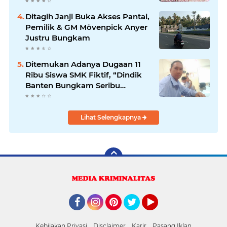
Pantai
Ditagih Janji Buka Akses Pantai,
Pemilik & GM Mövenpick Anyer
Justru Bungkam
Ditemukan Adanya Dugaan 11
Ribu Siswa SMK Fiktif, “Dindik
Banten Bungkam Seribu
Bahasa”
Lihat Selengkapnya
Facebook
Instagram
Pinterest
Twitter
YouTube
Kebijakan Privasi
Disclaimer
Karir
Pasang Iklan