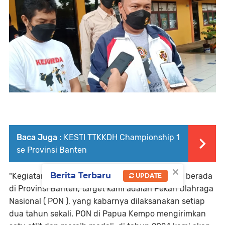
Baca Juga :
KESTI TTKKDH Championship 1
se Provinsi Banten
×
Berita Terbaru
"Kegiatan ini diikuti oleh Kabupaten Kota yang berada
UPDATE
di Provinsi Banten, target kami adalah Pekan Olahraga
Nasional ( PON ), yang kabarnya dilaksanakan setiap
dua tahun sekali. PON di Papua Kempo mengirimkan