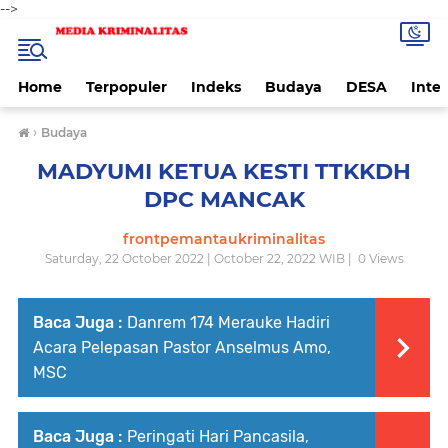
-->
Home
Terpopuler
Indeks
Budaya
DESA
Inte
›
Budaya
MADYUMI KETUA KESTI TTKKDH
DPC MANCAK
frontpemantaukriminalitas
Saturday, 22 October 2022 | October 22, 2022 WIB |
0
Views
Baca Juga :
Danrem 174 Merauke Hadiri
Acara Pelepasan Pastor Anselmus Amo,
MSC
Baca Juga :
Peringati Hari Pancasila,