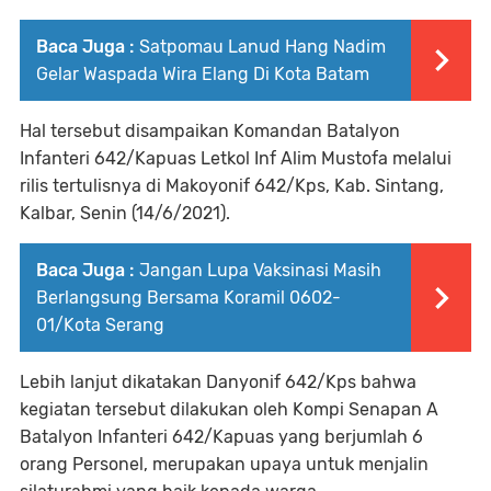
Baca Juga :
Satpomau Lanud Hang Nadim
Gelar Waspada Wira Elang Di Kota Batam
Hal tersebut disampaikan Komandan Batalyon
Infanteri 642/Kapuas Letkol Inf Alim Mustofa melalui
rilis tertulisnya di Makoyonif 642/Kps, Kab. Sintang,
Kalbar, Senin (14/6/2021).
Baca Juga :
Jangan Lupa Vaksinasi Masih
Berlangsung Bersama Koramil 0602-
01/Kota Serang
Lebih lanjut dikatakan Danyonif 642/Kps bahwa
kegiatan tersebut dilakukan oleh Kompi Senapan A
Batalyon Infanteri 642/Kapuas yang berjumlah 6
orang Personel, merupakan upaya untuk menjalin