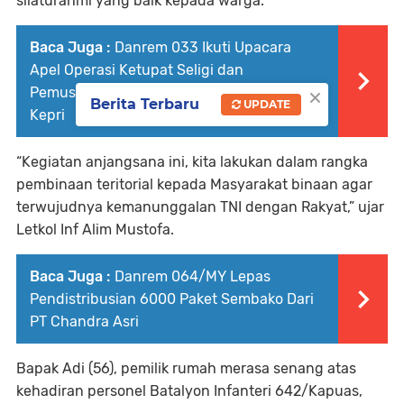
silaturahmi yang baik kepada warga.
Baca Juga :
Danrem 033 Ikuti Upacara
Apel Operasi Ketupat Seligi dan
×
Pemusnahan BB Narkotika di Mapolda
Berita Terbaru
UPDATE
Kepri
“Kegiatan anjangsana ini, kita lakukan dalam rangka
pembinaan teritorial kepada Masyarakat binaan agar
terwujudnya kemanunggalan TNI dengan Rakyat,” ujar
Letkol Inf Alim Mustofa.
Baca Juga :
Danrem 064/MY Lepas
Pendistribusian 6000 Paket Sembako Dari
PT Chandra Asri
Bapak Adi (56), pemilik rumah merasa senang atas
kehadiran personel Batalyon Infanteri 642/Kapuas,