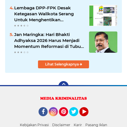
Lembaga DPP-FPK Desak
Ketegasan Walikota Serang
Untuk Menghentikan
Sementara Revitalisasi Alun-
Alun
Jan Maringka: Hari Bhakti
Adhyaksa 2026 Harus Menjadi
Momentum Reformasi di Tubuh
Kejaksaan
Lihat Selengkapnya
Facebook
Instagram
Pinterest
Twitter
YouTube
Kebijakan Privasi
Disclaimer
Karir
Pasang Iklan