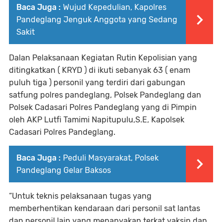
Baca Juga :
Wujud Kepedulian, Kapolres
Pandeglang Jenguk Anggota yang Sedang
Sakit
Dalan Pelaksanaan Kegiatan Rutin Kepolisian yang
ditingkatkan ( KRYD ) di ikuti sebanyak 63 ( enam
puluh tiga ) personil yang terdiri dari gabungan
satfung polres pandeglang, Polsek Pandeglang dan
Polsek Cadasari Polres Pandeglang yang di Pimpin
oleh AKP Lutfi Tamimi Napitupulu,S.E, Kapolsek
Cadasari Polres Pandeglang.
Baca Juga :
Peduli Masyarakat, Polsek
Pandeglang Gelar Baksos
“Untuk teknis pelaksanaan tugas yang
memberhentikan kendaraan dari personil sat lantas
dan personil lain yang menanyakan terkat vaksin dan