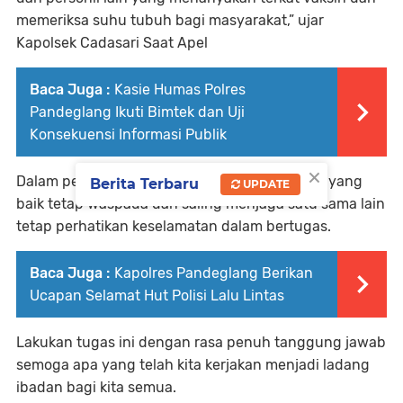
memeriksa suhu tubuh bagi masyarakat,” ujar
Kapolsek Cadasari Saat Apel
Baca Juga :
Kasie Humas Polres
Pandeglang Ikuti Bimtek dan Uji
Konsekuensi Informasi Publik
×
Dalam pelaksanaan tugas kita jalin kerja sama yang
Berita Terbaru
UPDATE
baik tetap waspada dan saling menjaga satu sama lain
tetap perhatikan keselamatan dalam bertugas.
Baca Juga :
Kapolres Pandeglang Berikan
Ucapan Selamat Hut Polisi Lalu Lintas
Lakukan tugas ini dengan rasa penuh tanggung jawab
semoga apa yang telah kita kerjakan menjadi ladang
ibadan bagi kita semua.