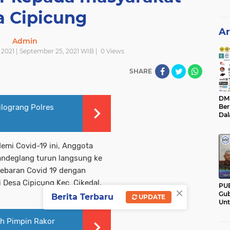
a Cipicung
Ar
Admin
2021 | September 25, 2021 WIB |
0
Views
SHARE
DM C
ilograng Polres
Ber
Da
Mem
Pan
emi Covid-19 ini, Anggota
andeglang turun langsung ke
yebaran Covid 19 dengan
Desa Cipicung Kec. Cikedal,
PU
×
Gub
Berita Terbaru
UPDATE
Un
Ban
Hal
h Pimpin Rakor