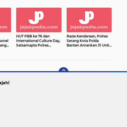
Pengawasan Prokes Aksi
Darah
Unras FSPMI
HUT PBB ke 76 dan
Razia Kendaraan, Polres
sonel
International Culture Day,
Serang Kota Polda
rang
Satsamapta Polres
Banten Amankan 31 Unit
Diberi
Serang Kota Polda
Kendaraan
Banten Bagikan Masker
dan Himbau Prokes
ajahi