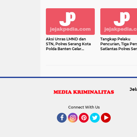
Kecelakaan
Personel
Aksi Unras LMND dan
Tangkap Pelaku
STN, Polres Serang Kota
Pencurian, Tiga Per
Polda Banten Gelar
Satlantas Polres Se
Pengamanan dan Awasi
Kota Polda Banten 
Prokes
Reward
Jel
Connect With Us
Facebook
Instagram
Pinterest
Twitter
YouTube