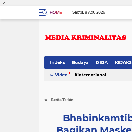
-->
HOME
Sabtu
8 Agu 2026
Indeks
Budaya
DESA
KEJAK
Video
internasional
›
Berita Terkini
Bhabinkamtib
Bagikan Maske