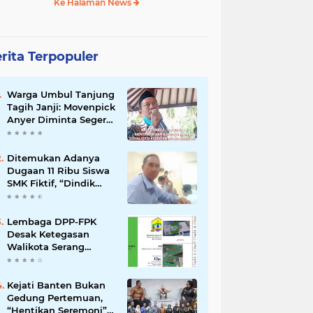
Ke Halaman News
rita Terpopuler
Warga Umbul Tanjung
Tagih Janji: Movenpick
Anyer Diminta Segera
Buka Akses Jalan Ke
Pantai
Ditemukan Adanya
Dugaan 11 Ribu Siswa
SMK Fiktif, “Dindik
Banten Bungkam
Seribu Bahasa”
Lembaga DPP-FPK
Desak Ketegasan
Walikota Serang
Untuk Menghentikan
Sementara Revitalisasi
Alun-Alun
Kejati Banten Bukan
Gedung Pertemuan,
“Hentikan Seremoni”