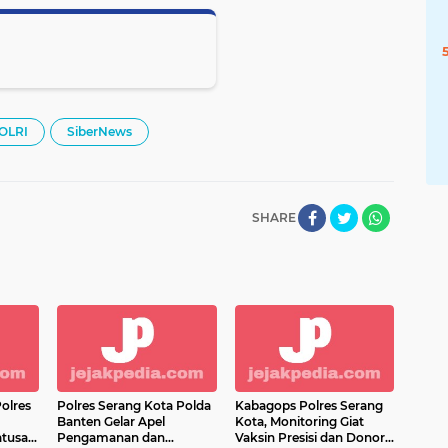
OLRI
SiberNews
SHARE
olres
Polres Serang Kota Polda
Kabagops Polres Serang
Banten Gelar Apel
Kota, Monitoring Giat
atusan
Pengamanan dan
Vaksin Presisi dan Donor