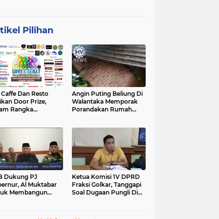
tikel Pilihan
affe Dan Resto
Angin Puting Beliung Di
ikan Door Prize,
Walantaka Memporak
lam Rangka
Porandakan Rumah
peringati Hari Lahir
Warga, Perlu Tindakan
casila
Penanganan Cepat
B Dukung PJ
Ketua Komisi 1V DPRD
ernur, Al Muktabar
Fraksi Golkar, Tanggapi
tuk Membangun
Soal Dugaan Pungli Di
ten, Dalam Kefitrian
Kawasan Wisata
al Bihalal
Tanjunglesung