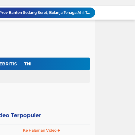
Di Tengah Defisit APBD Prov Banten Sedang Seret, Belanja Tenaga Ahli Tembus Rp.55,47 Miliar
Dir- Eksekutif FPK Soroti Anggaran Swakelola Dinas Pertanian Prov Banten ‘Disembunyikan’Dari SiRUP LKPP, (Cacat Transparansi)
Jan Maringka: Hari Bhakti Adhyaksa 2026 Harus Menjadi Momentum Reformasi di Tubuh Kejaksaan
Harapan Masyarakat Serang Dan Sekitarnya Pupus Untuk Memiliki Asrama Haji
Pemenangan Tender Alun-Alun Kota Serang Rp.48,5 Miliar Di Duga Maladministrasi
Warga Umbul Tanjung Tagih Janji: Movenpick Anyer Diminta Segera Buka Akses Jalan Ke Pantai
Ditemukan Adanya Dugaan 11 Ribu Siswa SMK Fiktif, “Dindik Banten Bungkam Seribu Bahasa”
Kejati Banten Bukan Gedung Pertemuan, “Hentikan Seremoni” Fokus Tuntaskan Korupsi!
EBRITIS
TNI
Lembaga DPP-FPK Desak Ketegasan Walikota Serang Untuk Menghentikan Sementara Revitalisasi Alun-Alun
Skandal Data "Siswa Siluman" di Banten: Anggaran Rp.17 Miliar Terancam Bocor, Sistem Dapodik Dipertanyakan.?
deo Terpopuler
Ke Halaman Video