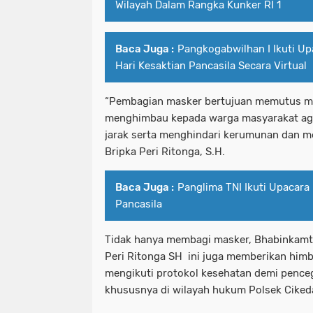
Wilayah Dalam Rangka Kunker RI 1
Baca Juga :
Pangkogabwilhan I Ikuti Up
Hari Kesaktian Pancasila Secara Virtual
“Pembagian masker bertujuan memutus mat
menghimbau kepada warga masyarakat agar
jarak serta menghindari kerumunan dan m
Bripka Peri Ritonga, S.H.
Baca Juga :
Panglima TNI Ikuti Upacara 
Pancasila
Tidak hanya membagi masker, Bhabinkamti
Peri Ritonga SH ini juga memberikan him
mengikuti protokol kesehatan demi pence
khususnya di wilayah hukum Polsek Cikeda