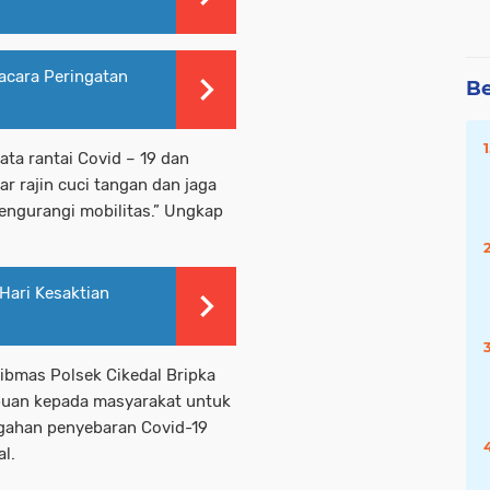
acara Peringatan
Be
a rantai Covid – 19 dan
 rajin cuci tangan dan jaga
engurangi mobilitas.” Ungkap
Hari Kesaktian
bmas Polsek Cikedal Bripka
buan kepada masyarakat untuk
gahan penyebaran Covid-19
l.