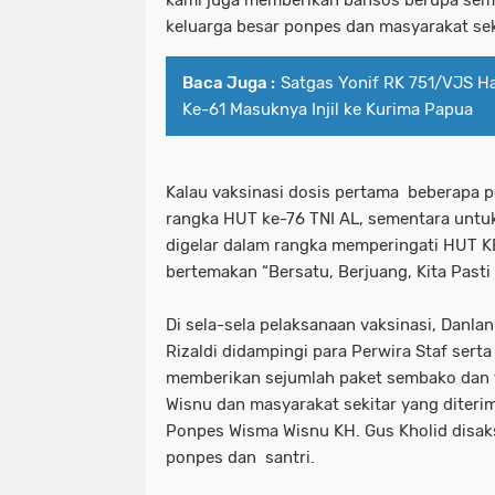
kami juga memberikan bansos berupa sem
keluarga besar ponpes dan masyarakat seki
Baca Juga :
Satgas Yonif RK 751/VJS H
Ke-61 Masuknya Injil ke Kurima Papua
Kalau vaksinasi dosis pertama beberapa p
rangka HUT ke-76 TNI AL, sementara untuk 
digelar dalam rangka memperingati HUT K
bertemakan “Bersatu, Berjuang, Kita Pasti
Di sela-sela pelaksanaan vaksinasi, Danla
Rizaldi didampingi para Perwira Staf sert
memberikan sejumlah paket sembako dan 
Wisnu dan masyarakat sekitar yang diter
Ponpes Wisma Wisnu KH. Gus Kholid disak
ponpes dan santri.