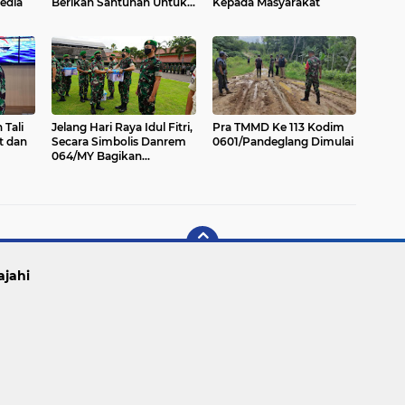
edia
Berikan Santunan Untuk
Kepada Masyarakat
Anak Yatim Piatu dan
Duafa
 Tali
Jelang Hari Raya Idul Fitri,
Pra TMMD Ke 113 Kodim
t dan
Secara Simbolis Danrem
0601/Pandeglang Dimulai
064/MY Bagikan
Bingkisan Lebaran
ajahi