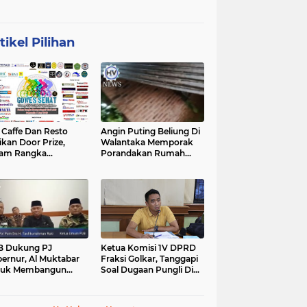
tikel Pilihan
affe Dan Resto
Angin Puting Beliung Di
ikan Door Prize,
Walantaka Memporak
lam Rangka
Porandakan Rumah
peringati Hari Lahir
Warga, Perlu Tindakan
casila
Penanganan Cepat
B Dukung PJ
Ketua Komisi 1V DPRD
ernur, Al Muktabar
Fraksi Golkar, Tanggapi
tuk Membangun
Soal Dugaan Pungli Di
ten, Dalam Kefitrian
Kawasan Wisata
al Bihalal
Tanjunglesung