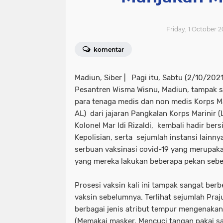
Friday, 1 October 2
komentar
Madiun, Siber |
Pagi itu, Sabtu (2/10/202
Pesantren Wisma Wisnu, Madiun, tampak 
para tenaga medis dan non medis Korps Ma
AL) dari jajaran Pangkalan Korps Marinir
Kolonel Mar Idi Rizaldi, kembali hadir ber
Kepolisian, serta sejumlah instansi lainn
serbuan vaksinasi covid-19 yang merupakan
yang mereka lakukan beberapa pekan seb
Prosesi vaksin kali ini tampak sangat be
vaksin sebelumnya. Terlihat sejumlah Praj
berbagai jenis atribut tempur mengenakan
(Memakai masker, Mencuci tangan pakai sa