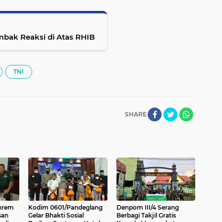
mbak Reaksi di Atas RHIB
TNI
SHARE
anrem
Kodim 0601/Pandeglang
Denpom III/4 Serang
san
Gelar Bhakti Sosial
Berbagi Takjil Gratis