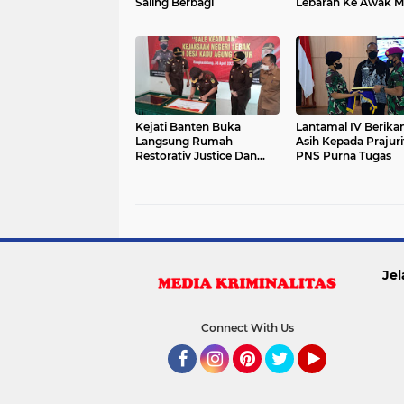
Saling Berbagi
Lebaran Ke Awak M
Kejati Banten Buka
Lantamal IV Berikan
Langsung Rumah
Asih Kepada Prajuri
Restorativ Justice Dan
PNS Purna Tugas
Berikan Penghargaan
Kepada Dandim 0603
Lebak
Jel
Connect With Us
Facebook
Instagram
Pinterest
Twitter
YouTube