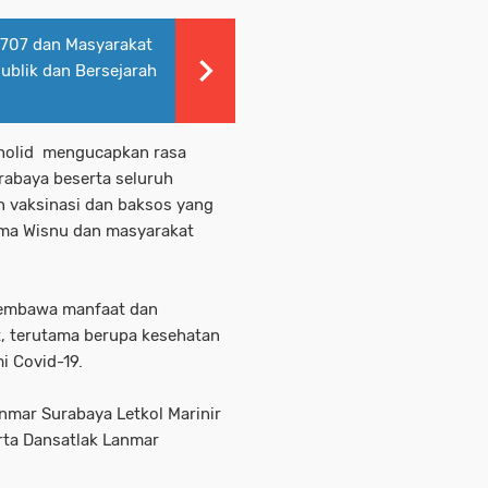
1707 dan Masyarakat
ublik dan Bersejarah
holid mengucapkan rasa
abaya beserta seluruh
n vaksinasi dan baksos yang
sma Wisnu dan masyarakat
membawa manfaat dan
t, terutama berupa kesehatan
i Covid-19.
nmar Surabaya Letkol Marinir
erta Dansatlak Lanmar