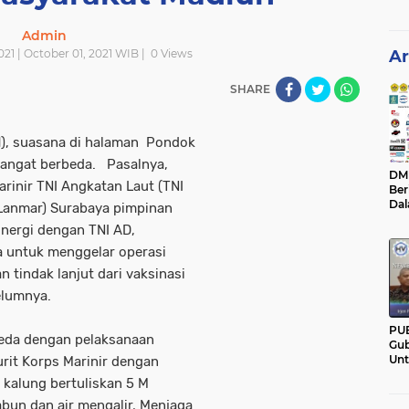
Admin
021 | October 01, 2021 WIB |
0
Views
Ar
SHARE
1), suasana di halaman Pondok
sangat berbeda. Pasalnya,
DM C
rinir TNI Angkatan Laut (TNI
Ber
Da
 (Lanmar) Surabaya pimpinan
Mem
sinergi dengan TNI AD,
Pan
ya untuk menggelar operasi
 tindak lanjut dari vaksinasi
elumnya.
PU
rbeda dengan pelaksanaan
Gub
Un
urit Korps Marinir dengan
Ban
 kalung bertuliskan 5 M
Hal
bun dan air mengalir, Menjaga