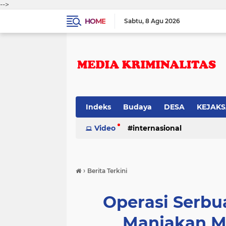
-->
HOME
Sabtu
8 Agu 2026
Indeks
Budaya
DESA
KEJAK
Video
internasional
›
Berita Terkini
Operasi Serbua
Manjakan M