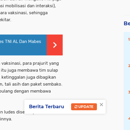
i mobilisasi dan interaksi),
ra vaksinasi, sehingga
kitar.
Be
es TNI AL Dan Mabes
vaksinasi, para prajurit yang
 itu juga membawa tim sulap
 ketinggalan juga dibagikan
 tali asih dan paket sembako.
n pulang dengan membawa
×
Berita Terbaru
UPDATE
n ludes diserbu para santri,
innya.