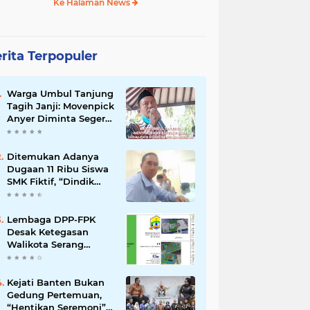
Ke Halaman News
rita Terpopuler
Warga Umbul Tanjung
Tagih Janji: Movenpick
Anyer Diminta Segera
Buka Akses Jalan Ke
Pantai
Ditemukan Adanya
Dugaan 11 Ribu Siswa
SMK Fiktif, “Dindik
Banten Bungkam
Seribu Bahasa”
Lembaga DPP-FPK
Desak Ketegasan
Walikota Serang
Untuk Menghentikan
Sementara Revitalisasi
Alun-Alun
Kejati Banten Bukan
Gedung Pertemuan,
“Hentikan Seremoni”