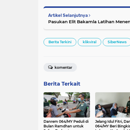
Artikel Selanjutnya
Pasukan Elit Bakamla Latihan Mene
Berita Terkini
klikviral
SiberNews
komentar
Berita Terkait
Danrem 064/MY Peduli di
Jelang Idul Fitri, D
Bulan Ramdhan untuk
064/MY Beri Bingki