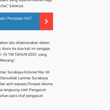
bako yang diperuntukkan bagi
tar,” katanya.
adiri Perayaan HUT
ekan lalu dilaksanakan dalam
dosis ke dua kali ini sengaja
E-76 TNI TAHUN 2021, yang
 Menang”.
nmar Surabaya Kolonel Mar Idi
a Dansatlak Lanmar Surabaya
tali asih kepada Ponpes Wisma
ima langsung oleh Pengasuh
sikan para staf pengasuh