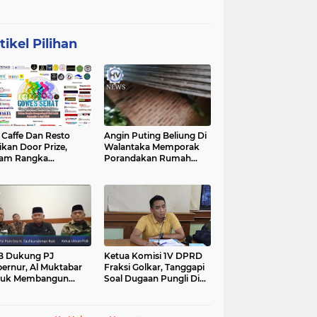
tikel Pilihan
affe Dan Resto
Angin Puting Beliung Di
ikan Door Prize,
Walantaka Memporak
lam Rangka
Porandakan Rumah
peringati Hari Lahir
Warga, Perlu Tindakan
casila
Penanganan Cepat
B Dukung PJ
Ketua Komisi 1V DPRD
ernur, Al Muktabar
Fraksi Golkar, Tanggapi
tuk Membangun
Soal Dugaan Pungli Di
ten, Dalam Kefitrian
Kawasan Wisata
al Bihalal
Tanjunglesung