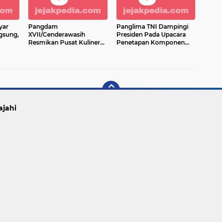
yar
Pangdam
Panglima TNI Dampingi
gsung,
XVII/Cenderawasih
Presiden Pada Upacara
Resmikan Pusat Kuliner
Penetapan Komponen
Beri
Di Sentani
Cadangan
tlet
ajahi