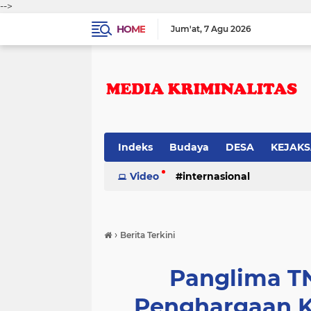
-->
HOME
Jum'at
7 Agu 2026
Indeks
Budaya
DESA
KEJAK
Video
internasional
›
Berita Terkini
Panglima T
Penghargaan K