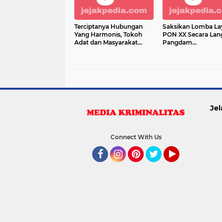
Terciptanya Hubungan
Saksikan Lomba La
Yang Harmonis, Tokoh
PON XX Secara Lan
Adat dan Masyarakat
Pangdam
Anjangsana ke Pos
XVII/Cenderawasih 
Satgas Yonif RK 751/VJS
Dukungan Kepada A
Papua
Jel
Connect With Us
Facebook
Instagram
Pinterest
Twitter
YouTube