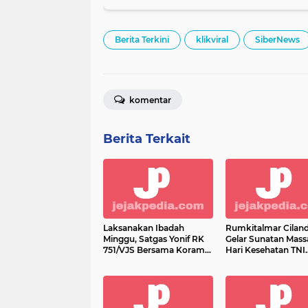
Berita Terkini
klikviral
SiberNews
komentar
Berita Terkait
Laksanakan Ibadah
Rumkitalmar Cilan
Minggu, Satgas Yonif RK
Gelar Sunatan Massa
751/VJS Bersama Koramil
Hari Kesehatan TNI
Beri Bantuan Sembako
Angkatan Laut 2021