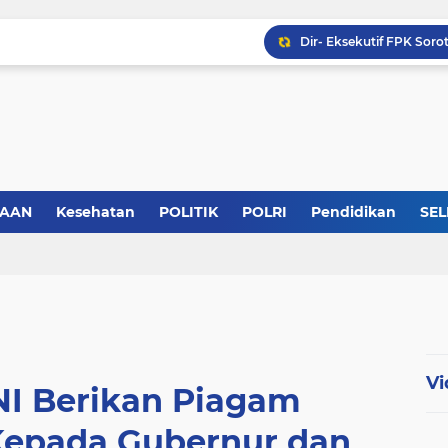
KABB Siap Geruduk Kom
SAAN
Kesehatan
POLITIK
POLRI
Pendidikan
SEL
Vi
NI Berikan Piagam
epada Gubernur dan