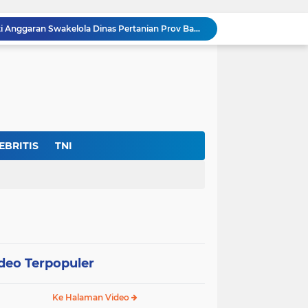
Dir- Eksekutif FPK Soroti Anggaran Swakelola Dinas Pertanian Prov Banten ‘Disembunyikan’Dari SiRUP LKPP, (Cacat Transparansi)
Jan Maringka: Hari Bhakti Adhyaksa 2026 Harus Menjadi Momentum Reformasi di Tubuh Kejaksaan
Harapan Masyarakat Serang Dan Sekitarnya Pupus Untuk Memiliki Asrama Haji
nas Perlindungan Perempuan ‎
Warga Umbul Tanjung Tagih Janji: Movenpick Anyer Diminta Segera Buka Akses Jalan Ke Pantai
Ditemukan Adanya Dugaan 11 Ribu Siswa SMK Fiktif, “Dindik Banten Bungkam Seribu Bahasa”
Kejati Banten Bukan Gedung Pertemuan, “Hentikan Seremoni” Fokus Tuntaskan Korupsi!
Lembaga DPP-FPK Desak Ketegasan Walikota Serang Untuk Menghentikan Sementara Revitalisasi Alun-Alun
EBRITIS
TNI
Skandal Data "Siswa Siluman" di Banten: Anggaran Rp.17 Miliar Terancam Bocor, Sistem Dapodik Dipertanyakan.?
Di Tengah Defisit APBD Prov Banten Sedang Seret, Belanja Tenaga Ahli Tembus Rp.55,47 Miliar
deo Terpopuler
Ke Halaman Video