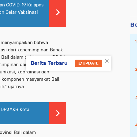
an COVID-19 Kalapas
n Gelar Vaksinasi
Be
NI menyampaikan bahwa
stasi dari kepemimpinan Bapak
 Bali dalam pelaksanaan PPKM
×
Berita Terbaru
UPDATE
mimpinan dan strategi
nikasi, koordinasi dan
n komponen masyarakat Bali,
ih,” ujarnya.
s DP3AKB Kota
ovinsi Bali dalam