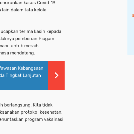
menurunkan kasus Covid-19
lain dalam tata kelola
gucapkan terima kasih kepada
endaknya pemberian Piagam
emacu untuk meraih
 masa mendatang.
Wawasan Kebangsaan
a Tingkat Lanjutan
 berlangsung. Kita tidak
aksanakan protokol kesehatan,
enuntaskan program vaksinasi