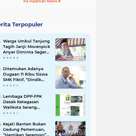
Ke Halaman News
rita Terpopuler
Warga Umbul Tanjung
Tagih Janji: Movenpick
Anyer Diminta Segera
Buka Akses Jalan Ke
Pantai
Ditemukan Adanya
Dugaan 11 Ribu Siswa
SMK Fiktif, “Dindik
Banten Bungkam
Seribu Bahasa”
Lembaga DPP-FPK
Desak Ketegasan
Walikota Serang
Untuk Menghentikan
Sementara Revitalisasi
Alun-Alun
Kejati Banten Bukan
Gedung Pertemuan,
“Hentikan Seremoni”