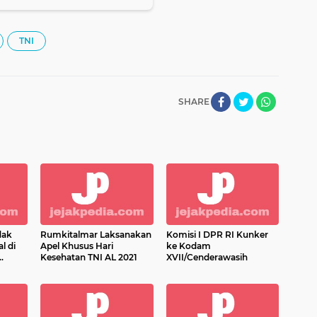
TNI
SHARE
dak
Rumkitalmar Laksanakan
Komisi I DPR RI Kunker
l di
Apel Khusus Hari
ke Kodam
Kesehatan TNI AL 2021
XVII/Cenderawasih