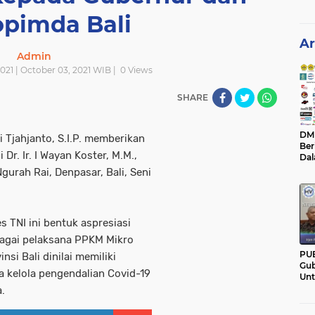
opimda Bali
Ar
Admin
021 | October 03, 2021 WIB |
0
Views
SHARE
DM C
 Tjahjanto, S.I.P. memberikan
Ber
r. Ir. I Wayan Koster, M.M.,
Da
Mem
gurah Rai, Denpasar, Bali, Seni
Pan
TNI ini bentuk aspresiasi
bagai pelaksana PPKM Mikro
PU
si Bali dinilai memiliki
Gub
ta kelola pengendalian Covid-19
Un
Ban
.
Hal