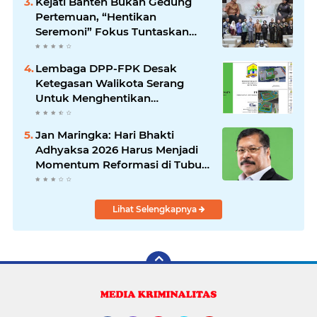
Kejati Banten Bukan Gedung
Pertemuan, “Hentikan
Seremoni” Fokus Tuntaskan
Korupsi!
Lembaga DPP-FPK Desak
Ketegasan Walikota Serang
Untuk Menghentikan
Sementara Revitalisasi Alun-
Alun
Jan Maringka: Hari Bhakti
Adhyaksa 2026 Harus Menjadi
Momentum Reformasi di Tubuh
Kejaksaan
Lihat Selengkapnya