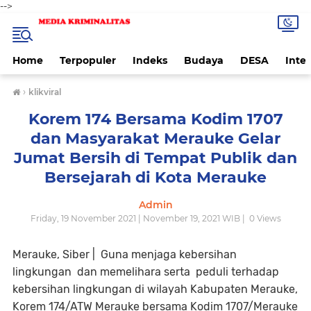
-->
Home
Terpopuler
Indeks
Budaya
DESA
Inte
›
klikviral
Korem 174 Bersama Kodim 1707
dan Masyarakat Merauke Gelar
Jumat Bersih di Tempat Publik dan
Bersejarah di Kota Merauke
Admin
Friday, 19 November 2021 | November 19, 2021 WIB |
0
Views
Merauke, Siber |
Guna menjaga kebersihan
lingkungan dan memelihara serta peduli terhadap
kebersihan lingkungan di wilayah Kabupaten Merauke,
Korem 174/ATW Merauke bersama Kodim 1707/Merauke