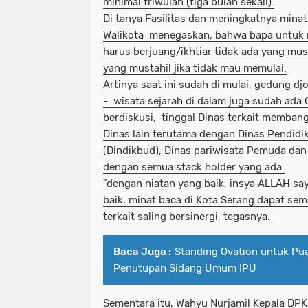
minimal triwulan (tiga bulan sekali).
Di tanya Fasilitas dan meningkatnya minat
Walikota menegaskan, bahwa bapa untuk
harus berjuang/ikhtiar tidak ada yang mus
yang mustahil jika tidak mau memulai.
Artinya saat ini sudah di mulai, gedung d
- wisata sejarah di dalam juga sudah ada
berdiskusi, tinggal Dinas terkait membang
Dinas lain terutama dengan
Dinas Pendidi
(Dindikbud)
, Dinas pariwisata Pemuda dan
dengan semua stack holder yang ada.
"dengan niatan yang baik, insya ALLAH say
baik,
minat baca di Kota Serang dapat sem
terkait saling be
rsinergi, tegasnya.
Baca Juga :
Standing Ovation untuk Pua
Penutupan Sidang Umum IPU
Sementara itu,
Wahyu Nurjamil
Kepala DPK