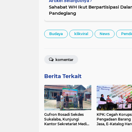
Artikel Selanjutnya
Sahabat WH Ikut Berpartisipasi Da
Pandeglang
Budaya
klikviral
News
Pendi
komentar
Berita Terkait
Gufron Rosadi Sekdes
KPK: Cegah Korups
Sukalaba, Kunjungi
Pengadaan Barang
Kantor Sekretariat Media
Jasa, E-Katalog Har
Center Gunung Sari
Diawasi Secara Be