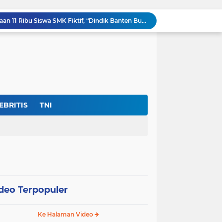
Ditemukan Adanya Dugaan 11 Ribu Siswa SMK Fiktif, “Dindik Banten Bungkam Seribu Bahasa”
Kejati Banten Bukan Gedung Pertemuan, “Hentikan Seremoni” Fokus Tuntaskan Korupsi!
Lembaga DPP-FPK Desak Ketegasan Walikota Serang Untuk Menghentikan Sementara Revitalisasi Alun-Alun
Skandal Data "Siswa Siluman" di Banten: Anggaran Rp.17 Miliar Terancam Bocor, Sistem Dapodik Dipertanyakan.?
Di Tengah Defisit APBD Prov Banten Sedang Seret, Belanja Tenaga Ahli Tembus Rp.55,47 Miliar
Dir- Eksekutif FPK Soroti Anggaran Swakelola Dinas Pertanian Prov Banten ‘Disembunyikan’Dari SiRUP LKPP, (Cacat Transparansi)
Jan Maringka: Hari Bhakti Adhyaksa 2026 Harus Menjadi Momentum Reformasi di Tubuh Kejaksaan
Harapan Masyarakat Serang Dan Sekitarnya Pupus Untuk Memiliki Asrama Haji
EBRITIS
TNI
nas Perlindungan Perempuan ‎
Warga Umbul Tanjung Tagih Janji: Movenpick Anyer Diminta Segera Buka Akses Jalan Ke Pantai
deo Terpopuler
Ke Halaman Video