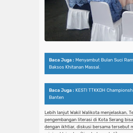
Baca Juga :
Menyambut Bulan Suci Ram
Baksos Khitanan Massal.
Baca Juga :
KESTI TTKKDH Championship
Banten
Lebih lanjut Wakil Walikota menjelaskan,
T
pengembangan literasi di Kota Serang bisa
dengan ikhtiar
, d
iskusi bersama tersebut 