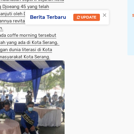
g Djoeang 45 yang telah
×
lanjuti oleh DPK akan seperti
Berita Terbaru
UPDATE
nnya revitalisasi,” Jelas
n.
pada coffe morning tersebut
rah yang ada di Kota Serang,
n dunia literasi di Kota
masyarakat Kota Serang.