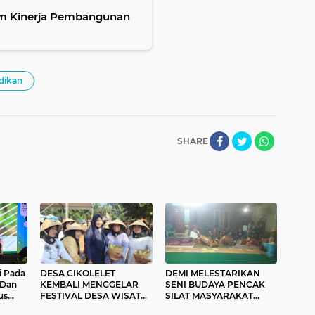
lam Kinerja Pembangunan
dikan
SHARE
i Pada
DESA CIKOLELET
DEMI MELESTARIKAN
 Dan
KEMBALI MENGGELAR
SENI BUDAYA PENCAK
us
FESTIVAL DESA WISATA
SILAT MASYARAKAT
rsama
2024 BEGITU MERIAH
KUBANG BAROS JALIN