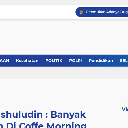
SAAN
Kesehatan
POLITIK
POLRI
Pendidikan
SEL
KABB Siap Geruduk Kom
Vi
Ushuludin : Banyak
 Di Coffe Morning