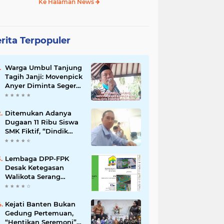
Ke Halaman News
rita Terpopuler
Warga Umbul Tanjung
Tagih Janji: Movenpick
Anyer Diminta Segera
Buka Akses Jalan Ke
Pantai
Ditemukan Adanya
Dugaan 11 Ribu Siswa
SMK Fiktif, “Dindik
Banten Bungkam
Seribu Bahasa”
Lembaga DPP-FPK
Desak Ketegasan
Walikota Serang
Untuk Menghentikan
Sementara Revitalisasi
Alun-Alun
Kejati Banten Bukan
Gedung Pertemuan,
“Hentikan Seremoni”