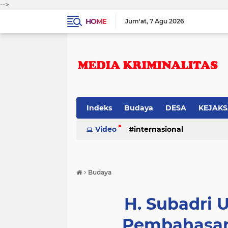
-->
HOME
Jum'at
7 Agu 2026
Indeks
Budaya
DESA
KEJAK
Video
internasional
›
Budaya
H. Subadri 
Pembahasan