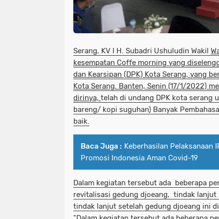
S
erang, KV I
H. Subadri Ushuludin Wakil
Wa
kesempatan Coffe morning yang diseleng
dan Kearsipan (DPK) Kota Serang, yang b
Kota Serang. Banten, Senin (17/1/2022) 
dirinya,
telah di undang DPK kota serang u
bareng/ kopi suguhan) Banyak Pembahasa
baik.
Baca Juga :
Keberhasilan Pelaksanaan I
Promosi Indonesia Aman Covid-19
Dalam kegiatan tersebut
ada beberapa pem
revitalisasi gedung djoeang, tindak lanju
tindak lanjut setelah gedung djoeang ini di
"Dalam kegiatan tersebut ada beberapa pe