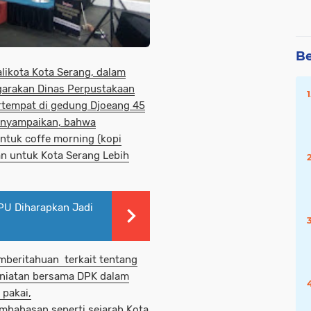
Be
likota Kota Serang, dalam
garakan Dinas Perpustakaan
ertempat di gedung Djoeang 45
menyampaikan, bahwa
ntuk coffe morning (kopi
n untuk Kota Serang Lebih
PU Diharapkan Jadi
beritahuan terkait tentang
t niatan bersama DPK dalam
 pakai,
mbahasan seperti sejarah Kota