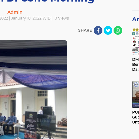
Admin
2022 | January 18, 2022 WIB |
0
Views
Ar
SHARE
DM C
Ber
Da
Mem
Pan
PU
Gub
Un
Ban
Hal