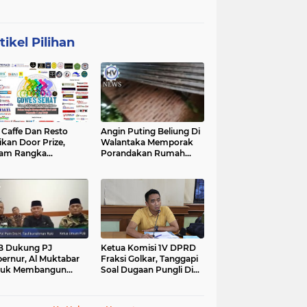
tikel Pilihan
affe Dan Resto
Angin Puting Beliung Di
ikan Door Prize,
Walantaka Memporak
lam Rangka
Porandakan Rumah
peringati Hari Lahir
Warga, Perlu Tindakan
casila
Penanganan Cepat
B Dukung PJ
Ketua Komisi 1V DPRD
ernur, Al Muktabar
Fraksi Golkar, Tanggapi
tuk Membangun
Soal Dugaan Pungli Di
ten, Dalam Kefitrian
Kawasan Wisata
al Bihalal
Tanjunglesung