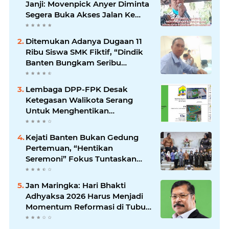
Janji: Movenpick Anyer Diminta
Segera Buka Akses Jalan Ke
Pantai
Ditemukan Adanya Dugaan 11
Ribu Siswa SMK Fiktif, “Dindik
Banten Bungkam Seribu
Bahasa”
Lembaga DPP-FPK Desak
Ketegasan Walikota Serang
Untuk Menghentikan
Sementara Revitalisasi Alun-
Alun
Kejati Banten Bukan Gedung
Pertemuan, “Hentikan
Seremoni” Fokus Tuntaskan
Korupsi!
Jan Maringka: Hari Bhakti
Adhyaksa 2026 Harus Menjadi
Momentum Reformasi di Tubuh
Kejaksaan