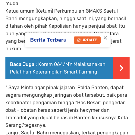
muda.
Ketua umum (Ketum) Perkumpulan GMAKS Saeful
Bahri mengungkapkan, hingga saat ini, yang berhasil
ditahan oleh pihak Kepolisian hanya penjual obat Itu
pun yang menjual secara per orangan. Sementara
×
Berita Terbaru
UPDATE
yang berkedok toko kosmetik seolah luput dari jerat
hukum.
Baca Juga :
Korem 064/MY Melaksanakan
Pelatihan Keterampilan Smart Farming
" Saya Minta agar pihak jajaran Polda Banten, dapat
segera mengungkap jaringan obat tersebut, baik para
koordinator pengaman hingga “Bos Besar” pengedar
obat – obatan keras seperti jenis hexymer dan
Tramadol yang dijual bebas di Banten khususnya Kota
Serang,"tegasnya.
Lanjut Saeful Bahri menegaskan, terkait penangkapan