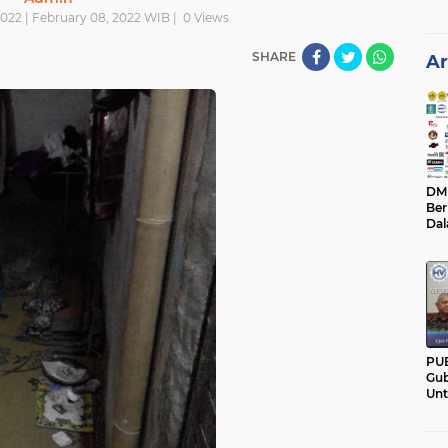
022 | February 08, 2022 WIB |
0
Views
SHARE
Ar
DM C
Ber
Da
Mem
Pan
PU
Gub
Un
Ban
Hal