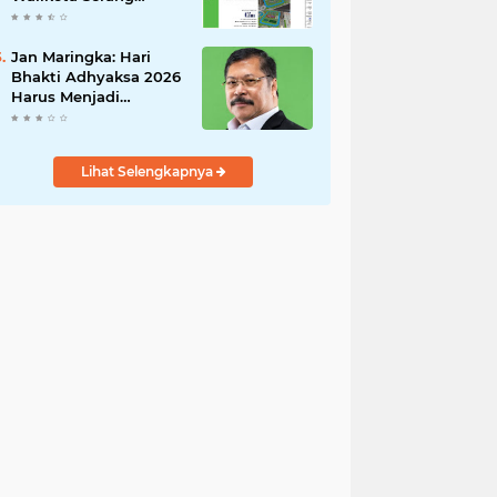
Untuk Menghentikan
Sementara Revitalisasi
Alun-Alun
Jan Maringka: Hari
Bhakti Adhyaksa 2026
Harus Menjadi
Momentum Reformasi
di Tubuh Kejaksaan
Lihat Selengkapnya