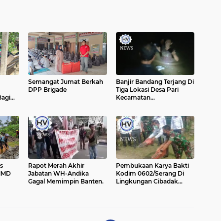
Semangat Jumat Berkah
Banjir Bandang Terjang Di
DPP Brigade
Tiga Lokasi Desa Pari
agi
Kecamatan
Mandalawangi
s
Rapot Merah Akhir
Pembukaan Karya Bakti
TMMD
Jabatan WH-Andika
Kodim 0602/Serang Di
Gagal Memimpin Banten.
Lingkungan Cibadak
Pager Agung Kecamatan
ap
Walantaka Kota Serang
ekerja