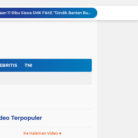
Ditemukan Adanya Dugaan 11 Ribu Siswa SMK Fiktif, “Dindik Banten Bungkam Seribu Bahasa”
Kejati Banten Bukan Gedung Pertemuan, “Hentikan Seremoni” Fokus Tuntaskan Korupsi!
Lembaga DPP-FPK Desak Ketegasan Walikota Serang Untuk Menghentikan Sementara Revitalisasi Alun-Alun
Skandal Data "Siswa Siluman" di Banten: Anggaran Rp.17 Miliar Terancam Bocor, Sistem Dapodik Dipertanyakan.?
Di Tengah Defisit APBD Prov Banten Sedang Seret, Belanja Tenaga Ahli Tembus Rp.55,47 Miliar
Dir- Eksekutif FPK Soroti Anggaran Swakelola Dinas Pertanian Prov Banten ‘Disembunyikan’Dari SiRUP LKPP, (Cacat Transparansi)
Jan Maringka: Hari Bhakti Adhyaksa 2026 Harus Menjadi Momentum Reformasi di Tubuh Kejaksaan
Harapan Masyarakat Serang Dan Sekitarnya Pupus Untuk Memiliki Asrama Haji
EBRITIS
TNI
nas Perlindungan Perempuan ‎
Warga Umbul Tanjung Tagih Janji: Movenpick Anyer Diminta Segera Buka Akses Jalan Ke Pantai
deo Terpopuler
Ke Halaman Video