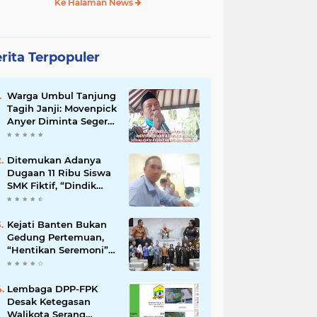
Ke Halaman News
rita Terpopuler
Warga Umbul Tanjung
Tagih Janji: Movenpick
Anyer Diminta Segera
Buka Akses Jalan Ke
Pantai
Ditemukan Adanya
Dugaan 11 Ribu Siswa
SMK Fiktif, “Dindik
Banten Bungkam
Seribu Bahasa”
Kejati Banten Bukan
Gedung Pertemuan,
“Hentikan Seremoni”
Fokus Tuntaskan
Korupsi!
Lembaga DPP-FPK
Desak Ketegasan
Walikota Serang