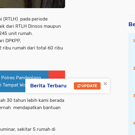
i (RTLH) pada periode
Be
aik dari RTLH Dinsos maupun
245 unit rumah.
ari DPKPP,
ribu rumah dari total 60 ribu
 Polres Pandeglang
×
i Tempat Wisata
Berita Terbaru
UPDATE
h 30 tahun lebih kami berada
 pernah mendapatkan bantuan
minar, sekitar 5 rumah di