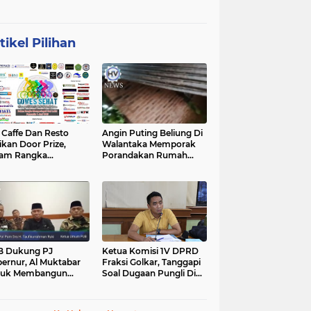
tikel Pilihan
affe Dan Resto
Angin Puting Beliung Di
ikan Door Prize,
Walantaka Memporak
lam Rangka
Porandakan Rumah
peringati Hari Lahir
Warga, Perlu Tindakan
casila
Penanganan Cepat
B Dukung PJ
Ketua Komisi 1V DPRD
ernur, Al Muktabar
Fraksi Golkar, Tanggapi
tuk Membangun
Soal Dugaan Pungli Di
ten, Dalam Kefitrian
Kawasan Wisata
al Bihalal
Tanjunglesung