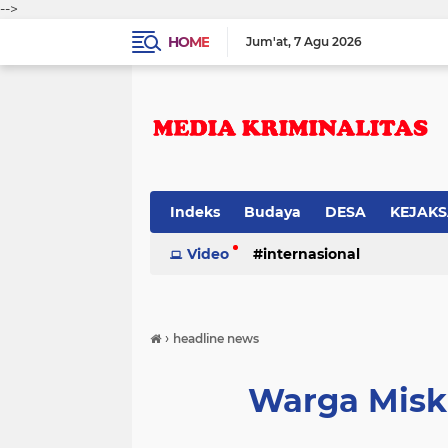
-->
HOME
Jum'at
7 Agu 2026
Indeks
Budaya
DESA
KEJAK
Video
internasional
›
headline news
Warga Misk