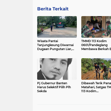
Berita Terkait
Wisata Pantai
TMMD 113 Kodim
Tanjunglesung Diwarnai
0601/Pandeglang
Dugaan Pungutan Liar,
Membawa Berkah B
Muspika Jangan Tutup
Pemilik Warung
Mata
Pj Gubernur Banten
Dibawah Terik Pana
Harus Selektif Pilih Plh
Matahari, Satgas 
Sekda
113 Kodim
0601/Pandeglang
Bersama Warga Tet
Semangat Dalam B