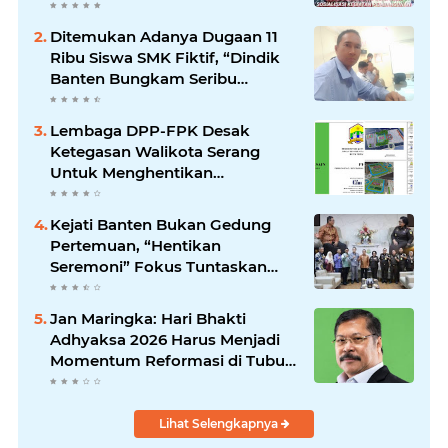
Pantai
Ditemukan Adanya Dugaan 11
Ribu Siswa SMK Fiktif, “Dindik
Banten Bungkam Seribu
Bahasa”
Lembaga DPP-FPK Desak
Ketegasan Walikota Serang
Untuk Menghentikan
Sementara Revitalisasi Alun-
Alun
Kejati Banten Bukan Gedung
Pertemuan, “Hentikan
Seremoni” Fokus Tuntaskan
Korupsi!
Jan Maringka: Hari Bhakti
Adhyaksa 2026 Harus Menjadi
Momentum Reformasi di Tubuh
Kejaksaan
Lihat Selengkapnya