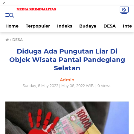
-->
Home
Terpopuler
Indeks
Budaya
DESA
Inte
›
DESA
Diduga Ada Pungutan Liar Di
Objek Wisata Pantai Pandeglang
Selatan
Admin
Sunday, 8 May 2022 | May 08, 2022 WIB |
0
Views