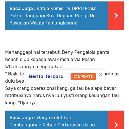
Baca Juga :
Ketua Komisi 1V DPRD Fraksi
Golkar, Tanggapi Soal Dugaan Pungli Di
Kawasan Wisata Tanjunglesung
Menanggapi hal tersebut, Beny Pengelola pantai
beach club kepada awak media via Pesan
Whatssapnya mengatakan,
×
" Baik, terima kasih atas masukannya, saya koordinasi
Berita Terbaru
UPDATE
dulu besok di lapangan,
Saya orang operasional kang, ga tau ke siapa bayar
retribusinya harus nya ibu yusti orang keuangan tau
kang, "Ujarnya
Baca Juga :
Warga Keluhkan
Pembangunan Rehab Perkerasan Jalan