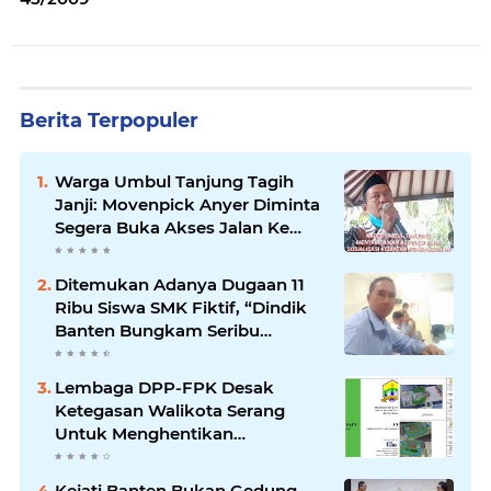
Berita Terpopuler
Warga Umbul Tanjung Tagih
Janji: Movenpick Anyer Diminta
Segera Buka Akses Jalan Ke
Pantai
Ditemukan Adanya Dugaan 11
Ribu Siswa SMK Fiktif, “Dindik
Banten Bungkam Seribu
Bahasa”
Lembaga DPP-FPK Desak
Ketegasan Walikota Serang
Untuk Menghentikan
Sementara Revitalisasi Alun-
Alun
Kejati Banten Bukan Gedung