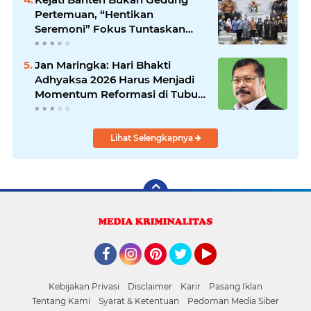
Pertemuan, “Hentikan
Seremoni” Fokus Tuntaskan
Korupsi!
Jan Maringka: Hari Bhakti
Adhyaksa 2026 Harus Menjadi
Momentum Reformasi di Tubuh
Kejaksaan
Lihat Selengkapnya
Facebook
Instagram
Pinterest
Twitter
YouTube
Kebijakan Privasi
Disclaimer
Karir
Pasang Iklan
Tentang Kami
Syarat & Ketentuan
Pedoman Media Siber