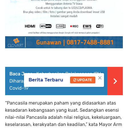
Baca Juga :
Keberhasilan Pelaksanaan IPU
×
Berita Terbaru
UPDATE
Diharapkan Jadi Promosi Indonesia Aman
Covid-19
“Pancasila merupakan paham yang didasarkan atas
kesadaran kebangsaan yang kuat. Sedangkan esensi
nilai-nilai Pancasila adalah nilai religius, kekeluargaan,
keselarasan, kerakyatan dan keadilan,” kata Mayor Arm