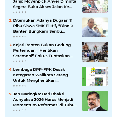
Janji: Movenpick Anyer Diminta
Segera Buka Akses Jalan Ke
Pantai
Ditemukan Adanya Dugaan 11
Ribu Siswa SMK Fiktif, “Dindik
Banten Bungkam Seribu
Bahasa”
Kejati Banten Bukan Gedung
Pertemuan, “Hentikan
Seremoni” Fokus Tuntaskan
Korupsi!
Lembaga DPP-FPK Desak
Ketegasan Walikota Serang
Untuk Menghentikan
Sementara Revitalisasi Alun-
Alun
Jan Maringka: Hari Bhakti
Adhyaksa 2026 Harus Menjadi
Momentum Reformasi di Tubuh
Kejaksaan