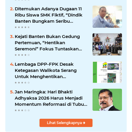
Ditemukan Adanya Dugaan 11
Ribu Siswa SMK Fiktif, “Dindik
Banten Bungkam Seribu
Bahasa”
Kejati Banten Bukan Gedung
Pertemuan, “Hentikan
Seremoni” Fokus Tuntaskan
Korupsi!
Lembaga DPP-FPK Desak
Ketegasan Walikota Serang
Untuk Menghentikan
Sementara Revitalisasi Alun-
Alun
Jan Maringka: Hari Bhakti
Adhyaksa 2026 Harus Menjadi
Momentum Reformasi di Tubuh
Kejaksaan
Lihat Selengkapnya