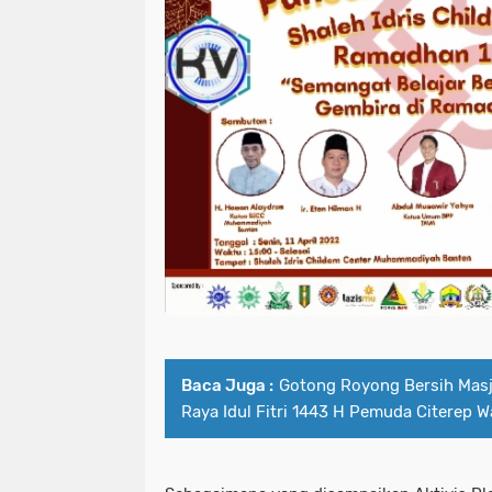
Baca Juga :
Gotong Royong Bersih Mas
Raya Idul Fitri 1443 H Pemuda Citerep W