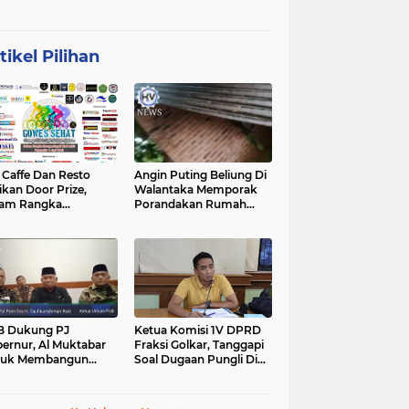
tikel Pilihan
affe Dan Resto
Angin Puting Beliung Di
ikan Door Prize,
Walantaka Memporak
lam Rangka
Porandakan Rumah
peringati Hari Lahir
Warga, Perlu Tindakan
casila
Penanganan Cepat
B Dukung PJ
Ketua Komisi 1V DPRD
ernur, Al Muktabar
Fraksi Golkar, Tanggapi
tuk Membangun
Soal Dugaan Pungli Di
ten, Dalam Kefitrian
Kawasan Wisata
al Bihalal
Tanjunglesung