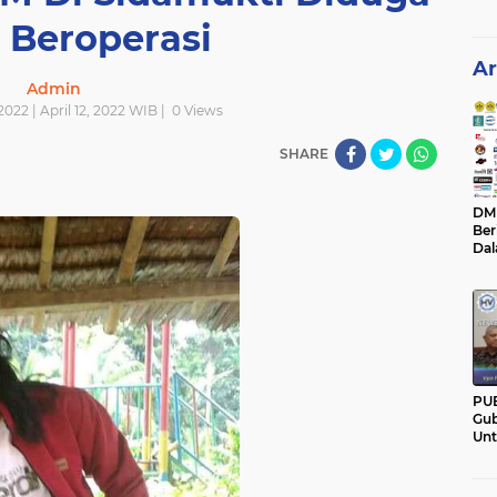
 Beroperasi
Ar
Admin
2022 | April 12, 2022 WIB |
0
Views
SHARE
DM C
Ber
Da
Mem
Pan
PU
Gub
Un
Ban
Hal