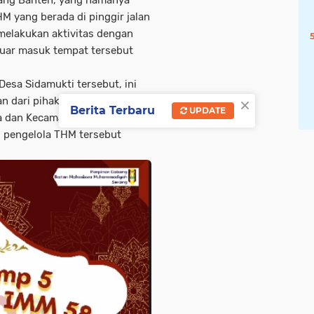
ang Banten, yang namanya
 yang berada di pinggir jalan
melakukan aktivitas dengan
uar masuk tempat tersebut
Desa Sidamukti tersebut, ini
×
 dari pihak Pemerintah
Berita Terbaru
UPDATE
 dan Kecamatan yang tidak
 pengelola THM tersebut