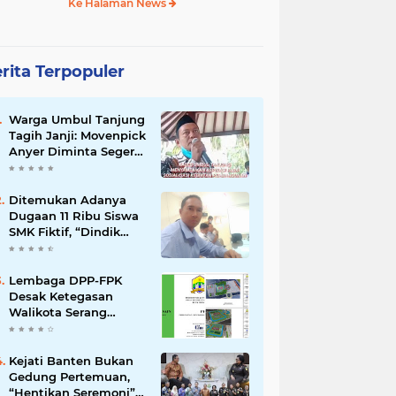
Ke Halaman News
rita Terpopuler
Warga Umbul Tanjung
Tagih Janji: Movenpick
Anyer Diminta Segera
Buka Akses Jalan Ke
Pantai
Ditemukan Adanya
Dugaan 11 Ribu Siswa
SMK Fiktif, “Dindik
Banten Bungkam
Seribu Bahasa”
Lembaga DPP-FPK
Desak Ketegasan
Walikota Serang
Untuk Menghentikan
Sementara Revitalisasi
Alun-Alun
Kejati Banten Bukan
Gedung Pertemuan,
“Hentikan Seremoni”