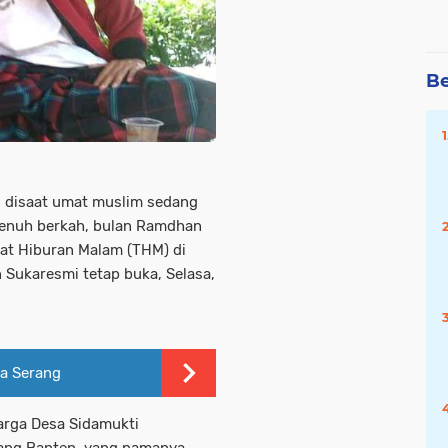
Be
n disaat umat muslim sedang
penuh berkah, bulan Ramdhan
pat Hiburan Malam (THM) di
Sukaresmi tetap buka, Selasa,
ta Serang
warga Desa Sidamukti