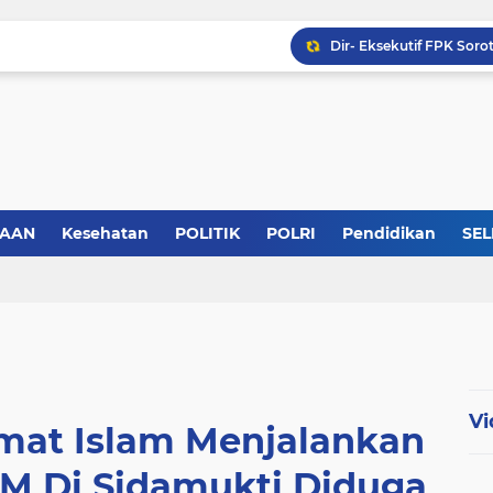
KABB Siap Geruduk Kom
SAAN
Kesehatan
POLITIK
POLRI
Pendidikan
SEL
Vi
Umat Islam Menjalankan
HM Di Sidamukti Diduga