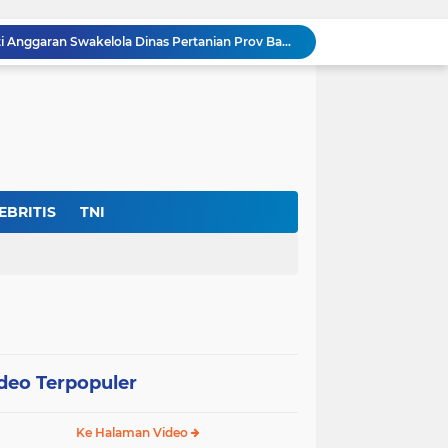
Dir- Eksekutif FPK Soroti Anggaran Swakelola Dinas Pertanian Prov Banten ‘Disembunyikan’Dari SiRUP LKPP, (Cacat Transparansi)
Jan Maringka: Hari Bhakti Adhyaksa 2026 Harus Menjadi Momentum Reformasi di Tubuh Kejaksaan
Harapan Masyarakat Serang Dan Sekitarnya Pupus Untuk Memiliki Asrama Haji
nas Perlindungan Perempuan ‎
Warga Umbul Tanjung Tagih Janji: Movenpick Anyer Diminta Segera Buka Akses Jalan Ke Pantai
Ditemukan Adanya Dugaan 11 Ribu Siswa SMK Fiktif, “Dindik Banten Bungkam Seribu Bahasa”
Kejati Banten Bukan Gedung Pertemuan, “Hentikan Seremoni” Fokus Tuntaskan Korupsi!
Lembaga DPP-FPK Desak Ketegasan Walikota Serang Untuk Menghentikan Sementara Revitalisasi Alun-Alun
EBRITIS
TNI
Skandal Data "Siswa Siluman" di Banten: Anggaran Rp.17 Miliar Terancam Bocor, Sistem Dapodik Dipertanyakan.?
Di Tengah Defisit APBD Prov Banten Sedang Seret, Belanja Tenaga Ahli Tembus Rp.55,47 Miliar
deo Terpopuler
Ke Halaman Video