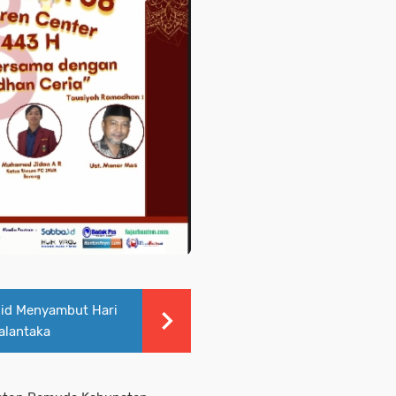
jid Menyambut Hari
alantaka