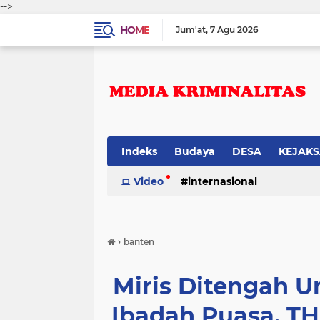
-->
HOME
Jum'at
7 Agu 2026
Indeks
Budaya
DESA
KEJAK
Video
internasional
›
banten
Miris Ditengah 
Ibadah Puasa, T