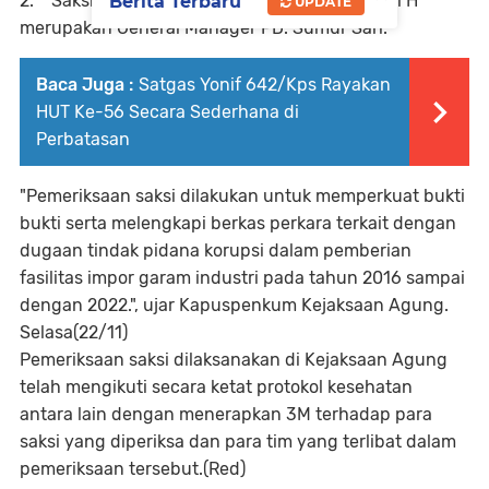
2. Saksi dengan inisial H alias O, dimana saksi H
Berita Terbaru
UPDATE
merupakan General Manager PD. Sumur Sari.
Baca Juga :
Satgas Yonif 642/Kps Rayakan
HUT Ke-56 Secara Sederhana di
Perbatasan
"Pemeriksaan saksi dilakukan untuk memperkuat bukti
bukti serta melengkapi berkas perkara terkait dengan
dugaan tindak pidana korupsi dalam pemberian
fasilitas impor garam industri pada tahun 2016 sampai
dengan 2022.", ujar Kapuspenkum Kejaksaan Agung.
Selasa(22/11)
Pemeriksaan saksi dilaksanakan di Kejaksaan Agung
telah mengikuti secara ketat protokol kesehatan
antara lain dengan menerapkan 3M terhadap para
saksi yang diperiksa dan para tim yang terlibat dalam
pemeriksaan tersebut.(Red)