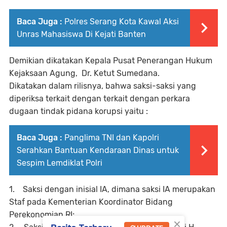
Baca Juga :
Polres Serang Kota Kawal Aksi
Unras Mahasiswa Di Kejati Banten
Demikian dikatakan Kepala Pusat Penerangan Hukum
Kejaksaan Agung, Dr. Ketut Sumedana.
Dikatakan dalam rilisnya, bahwa saksi-saksi yang
diperiksa terkait dengan terkait dengan perkara
dugaan tindak pidana korupsi yaitu :
Baca Juga :
Panglima TNI dan Kapolri
Serahkan Bantuan Kendaraan Dinas untuk
Sespim Lemdiklat Polri
1. Saksi dengan inisial IA, dimana saksi IA merupakan
Staf pada Kementerian Koordinator Bidang
Perekonomian RI;
×