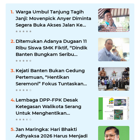
Warga Umbul Tanjung Tagih
Janji: Movenpick Anyer Diminta
Segera Buka Akses Jalan Ke
Pantai
Ditemukan Adanya Dugaan 11
Ribu Siswa SMK Fiktif, “Dindik
Banten Bungkam Seribu
Bahasa”
Kejati Banten Bukan Gedung
Pertemuan, “Hentikan
Seremoni” Fokus Tuntaskan
Korupsi!
Lembaga DPP-FPK Desak
Ketegasan Walikota Serang
Untuk Menghentikan
Sementara Revitalisasi Alun-
Alun
Jan Maringka: Hari Bhakti
Adhyaksa 2026 Harus Menjadi