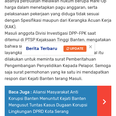
adanya perbuatan melawan hukum berupa Mark-Up
harga dalam menetapkan pagu anggaran, serta
pelaksanaan pekerjaan yang diduga tidak sesuai
dengan Spesifikasi maupun dari Kerangka Acuan Kerja
(KAK).
Masuli anggota Divisi Investigasi DPP-FPK saat
ditemui di PTSP Kejaksaan Tinggi Banten. mengatakan
×
bahwa surat permohonan yang ke satu ini di
Berita Terbaru
UPDATE
layangkan pada tanggal 29 Nopember 2025, hal itu
dilakukan untuk meminta surat Pemberitahuan
Pengembangan Penyelidikan Kepada Pelapor. Semoga
saja surat permohonan yang ke satu ini mendapatkan
respon dari Kejati Banten terang Masuli.
Baca Juga :
Aliansi Masyarakat Anti
Korupsi Banten Menuntut Kejati Banten
Mengusut Tuntas Kasus Dugaan Korupsi
Lingkungan DPRD Kota Serang