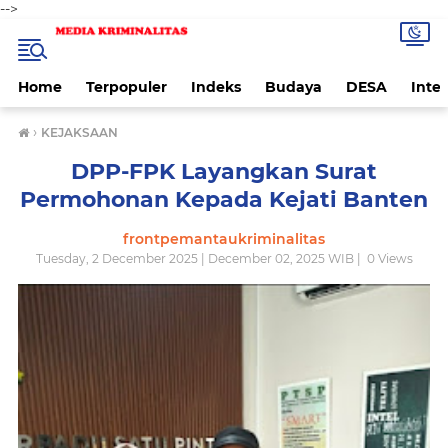
-->
Home
Terpopuler
Indeks
Budaya
DESA
Inte
›
KEJAKSAAN
DPP-FPK Layangkan Surat
Permohonan Kepada Kejati Banten
frontpemantaukriminalitas
Tuesday, 2 December 2025 | December 02, 2025 WIB |
0
Views