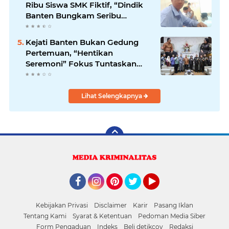
Ribu Siswa SMK Fiktif, “Dindik
Banten Bungkam Seribu
Bahasa”
Kejati Banten Bukan Gedung
Pertemuan, “Hentikan
Seremoni” Fokus Tuntaskan
Korupsi!
Lihat Selengkapnya
Facebook
Instagram
Pinterest
Twitter
YouTube
Kebijakan Privasi
Disclaimer
Karir
Pasang Iklan
Tentang Kami
Syarat & Ketentuan
Pedoman Media Siber
Form Pengaduan
Indeks
Beli detikcoy
Redaksi