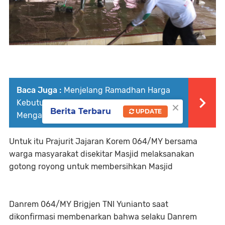
Baca Juga :
Menjelang Ramadhan Harga
×
Kebutuhan Pokok di Pasar Induk Rau
Berita Terbaru
UPDATE
Mengalami Kenaikan
Untuk itu Prajurit Jajaran Korem 064/MY bersama
warga masyarakat disekitar Masjid melaksanakan
gotong royong untuk membersihkan Masjid
Danrem 064/MY Brigjen TNI Yunianto saat
dikonfirmasi membenarkan bahwa selaku Danrem