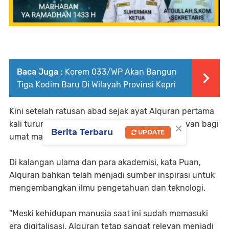
Baca Juga :
Korem 033/WP Akan Bangun
Tiga Kodim Baru Di Wilayah Provinsi Kepri
Kini setelah ratusan abad sejak ayat Alquran pertama
×
kali turun ke bumi, isinya pun tetap masih relevan bagi
Berita Terbaru
UPDATE
umat manusia.
Di kalangan ulama dan para akademisi, kata Puan,
Alquran bahkan telah menjadi sumber inspirasi untuk
mengembangkan ilmu pengetahuan dan teknologi.
"Meski kehidupan manusia saat ini sudah memasuki
era digitalisasi, Alquran tetap sangat relevan menjadi