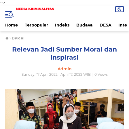
-->
Home
Terpopuler
Indeks
Budaya
DESA
Inte
›
DPR RI
Relevan Jadi Sumber Moral dan
Inspirasi
Admin
Sunday, 17 April 2022 | April 17, 2022 WIB |
0
Views