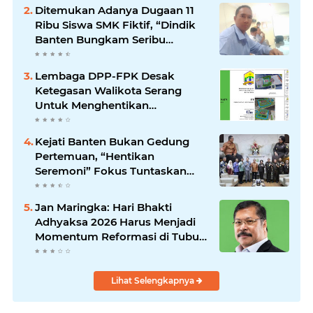
Ditemukan Adanya Dugaan 11
Ribu Siswa SMK Fiktif, “Dindik
Banten Bungkam Seribu
Bahasa”
Lembaga DPP-FPK Desak
Ketegasan Walikota Serang
Untuk Menghentikan
Sementara Revitalisasi Alun-
Alun
Kejati Banten Bukan Gedung
Pertemuan, “Hentikan
Seremoni” Fokus Tuntaskan
Korupsi!
Jan Maringka: Hari Bhakti
Adhyaksa 2026 Harus Menjadi
Momentum Reformasi di Tubuh
Kejaksaan
Lihat Selengkapnya